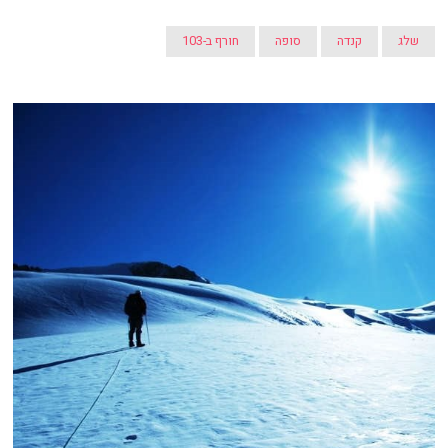
שלג
קנדה
סופה
חורף ב-103