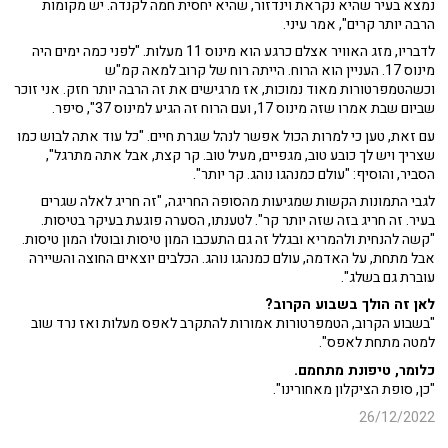
נמצא בעיר שהיא נקראת וינדזור, שהיא יחסית חמה לקנדה. יש מקומות
הרבה יותר קרים", אמר עיני.
לדבריו, מזג האוויר אצלם כרגע הוא מינוס 11 מעלות. "לפני כמה ימים היה
מינוס 17. העניין הוא הרוח. הייתה רוח של קרוב למאה קמ"ש
וכשהטמפרטורות מאוד נמוכות, אז מרגישים את זה הרבה יותר חזק. אני זוכר
שביום שבת אמרו שזה מינוס 17, ועם הרוח זה הגיע למינוס 37", סיפר.
עם זאת, טען כי למרות הכול אפשר לנהל שגרת חיים. "כל עוד אתה לבוש כמו
שצריך ויש לך כובע טוב, מגפיים, מעיל טוב. קר קצת, אבל אתה מתרגל",
הסביר, והוסיף: "עולם כמנהגו נוהג. קר יותר".
לגבי התמונות הקשות שמגיעות מהסופה החריגה, "זה חריג לאלה שגרים
בעיר. זה חריג בזה שזה יותר קר". לטענתו, הסערה פוגעת בעיקר בטיסות.
"קשה להנחית ולהמריא ובגלל זה גם התעכבו המון טיסות ובוטלו המון טיסות.
אבל מתחת, על האדמה, עולם כמנהגו נוהג. הכלבים יוצאים החוצה והשיירה
עוברת גם בשלג".
לאן זה הולך בשבוע הקרוב?
"בשבוע הקרוב, הטמפרטורות אמורות להתקרב לאפס מעלות ואז נרד שוב
למטה מתחת לאפס".
כלומר, טיפונת מתחמם.
"כן, סופת הציקלון מאחורינו".
26/12/2022