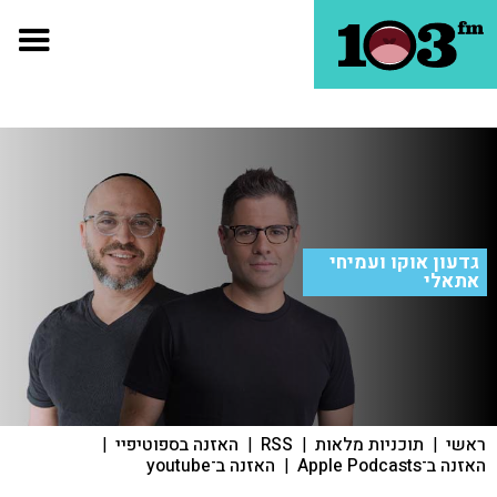
גדעון אוקו ועמיחי
אתאלי
ראשי
|
תוכניות מלאות
|
RSS
|
האזנה בספוטיפיי
|
האזנה ב־Apple Podcasts
|
האזנה ב־youtube