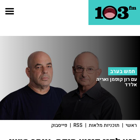
חמש בערב
עם רון קופמן ואריה
אלדד
ראשי
|
תוכניות מלאות
|
RSS
|
פייסבוק