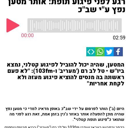
רגע לפני פיגוע תופת: אותר מטען
נפץ ע"י שב"כ
00:00
02:59
המטען, שהיה יכול להוביל לפיגוע קטלני, נמצא
ביו"ש • טל לב רם ('מעריב' ו-103fm): "לא פעם
ראשונה בה מנסים להוציא פיגוע מעזה ולא
לקחת אחריות"
היום (ב') הותר לפרסום על ידי שב"כ באופן מדאיג למדי כי מטען נפץ
שהיה מוכן להפעלה אותר באזור ג'נין בזמן אמת, זאת רגע לפני מה
שתואר כ"פיגוע תופת קטלני".
הכתב והפרשן הצבאי ושדרן 103fm טל לב רם ('מעריב') הביא פרטים נוספים