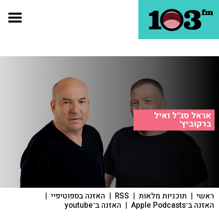
אראל סג"ל ואיל
ברקוביץ'
ראשי
|
תוכניות מלאות
|
RSS
|
האזנה בספוטיפיי
|
האזנה ב־Apple Podcasts
|
האזנה ב־youtube