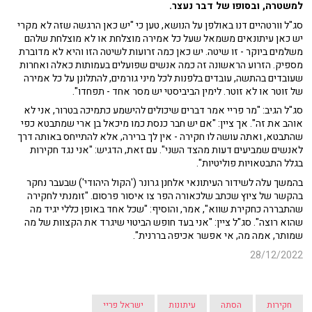
למשטרה, ובסופו של דבר נעצר.
סג"ל וורטהיים דנו באולפן על הנושא, טען כי "יש כאן הרגשה שזה לא מקרי
יש כאן עיתונאים משמאל שעל כל אמירה מוצלחת או לא מוצלחת שלהם
משלמים ביוקר - זו שיטה. יש כאן כמה זרועות לשיטה הזו והיא לא מדוברת
מספיק. הזרוע הראשונה זה כמה אנשים שפועלים בעמותות כאלה ואחרות
שעובדים בהתשה, עובדים בלפנות לכל מיני גורמים, להתלונן על כל אמירה
של זוטר או לא זוטר. לימין הביביסטי יש מסר אחד - תפחדו".
סג"ל הגיב: "מר פריי אמר דברים שיכולים להישמע כתמיכה בטרור, אני לא
אוהב את זה". אך ציין: "אם יש חבר כנסת כמו מיכאל בן ארי שמתבטא כפי
שהתבטא, ואתה עושה לו חקירה - אין לך ברירה, אלא להתייחס באותה דרך
לאנשים שמביעים דעות מהצד השני". עם זאת, הדגיש: "אני נגד חקירות
בגלל התבטאויות פוליטיות".
בהמשך עלה לשידור העיתונאי אלחנן גרונר ('הקול היהודי') שבעבר נחקר
בהקשר של ציוץ שכתב שלכאורה הפר צו איסור פרסום. "זומנתי לחקירה
שהתבררה כחקירת שווא", אמר, והוסיף: "שכל אחד באופן כללי יגיד מה
שהוא רוצה". סג"ל ציין: "אני בעד חופש הביטוי שיגרד את הקצוות של מה
שמותר, אמה מה, אי אפשר אכיפה בררנית".
28/12/2022
חקירות
הסתה
עיתונות
ישראל פריי