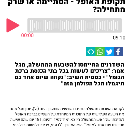
תקופת האופל - הסתיימה או שרק
מתחילה?
00:00
09:10
השדרנים התייחסו להשבעת הממשלה, מגל
אמר: "צריכים לעשות בכל בתי הכנסת ברכת
הגומל" • כספית השיב: "נקווה שיום אחד גם
תיגמלו מכל הפולחן הזה"
לקראת השבעת ממשלת נתניהו השישית שתערך היום (ה'), יונון מגל פתח
את השעה השלישית של התוכנית המיוחדת של השניים בברכת האופל
לעזיבתו של ראש הממשלה היוצא יאיר לפיד: "היום, 181 יום שהם שישה
חודשים ויום אחד לאופל". הוא המשיך: "לדעתי, צריכים לעשות בכל בתי