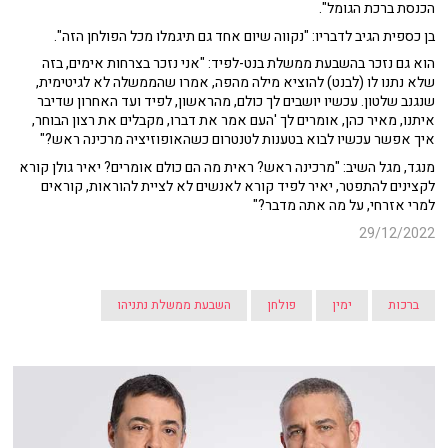
הכנסת ברכת הגומל".
בן כספית הגיב לדבריו: "נקווה שיום אחד גם תיגמלו מכל הפולחן הזה".
הוא גם נזכר בהשבעת ממשלת בנט-לפיד: "אני נזכר בצרחות אימים, בזה
שלא נתנו לו (לבנט) להוציא מילה מהפה, אמרו שהממשלה לא לגיטימית,
שנגנב שלטון. עכשיו יושבים לך כולם, מהראשון, לפיד ועד האחרון שדיבר
איתנו, מאיר כהן, אומרים לך 'העם אמר את דברו, מקבלים את רצון הבוחר,
איך אפשר עכשיו לבוא בטענות לטנטרום כשהאופוזיציה מרכינה ראש?"
מנגד, מגל השיב: "מרכינה ראש? ראית מה הם כולם אומרים? יאיר גולן קורא
לקצינים להתפטר, יאיר לפיד קורא לאנשים לא לציית להוראות, קוראים
למרי אזרחי, על מה אתה מדבר?"
29/12/2022
ברכות
ימין
פולחן
השבעת ממשלת נתניהו