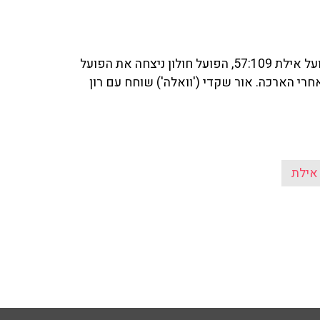
במחזור ה־12 בליגת ווינר־סל, מכבי תל אביב הביסה את הפועל אילת 57:109, הפועל חולון ניצחה את הפועל
 שבע 77:92 וגליל עליון ניצחה את נס ציונה 104:108 אחרי הארכה. אור שקדי ('וואלה') שוחח עם רון
אילת