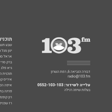
תוכניות fm
שבע תש
ינון מגל 
אראל סג"
ברק סרי 
גיא פלג
דבורה הנביאה 6, רמת השרון
תוכנית ה
radio@103.fm
איריס קו
עלייה לשידור: 0552-103-103
איפה הכ
בעלות שיחה רגילה
פנינה בת
רון קופמ
רז שכניק