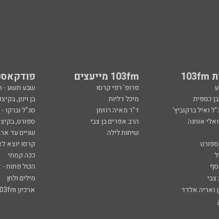
103
103fm מייעצים
פודקאסט
ע
פרופ' רפי קרסו
שבע תשע - 
ובן כספית
מיכל דליות
בן וינון, בקיצו
ל ואיל ברקוביץ'
ד"ר מאיה רוזמן
סג"ל וברקו -
ואלי אוחנה
הרב אפרים בן צבי
ספורט, בקיצו
שיחות לילה
שניים עד ארב
ספורט
קרסו יוצא לא
ל
ככה קמתי
סף
הכול פתוח - א
 צבי
מילים ולחן
ן ואריה אלדד
ארכיון 103fm