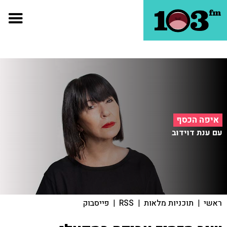
איפה הכסף
עם ענת דוידוב
ראשי
|
תוכניות מלאות
|
RSS
|
פייסבוק