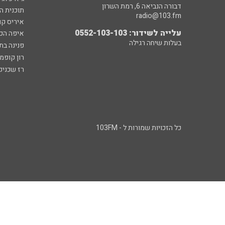
דבורה הנביאה 6, רמת השרון
תוכנית ה
radio@103.fm
איריס קו
עלייה לשידור: 0552-103-103
איפה הכ
בעלות שיחה רגילה
פנינה בת
רון קופמ
רז שכניק
כל הזכויות שמורות ל - 103FM