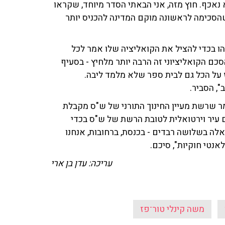
נאכף. חוץ מזה, אני הבאתי הסדר מיוחד, שקראו
הסכימה לראשונה מוקם המדינה להכניס יותר
הו בכדי להציל את הקואליציה שלו אמר לכל
ם הקואליציוני זה הרבה יותר מלחיץ - בסעיף
 שאם הרשות המקומית לא העבירה 100 אחוז על הכל גם לבית ספר שלא מלמד ליבה.
, הסביר.
ם כל כך אדירים - יש למשל בסעיף 139 שאומר שרשת מעיין החינוך התורני של ש"ס מקבלת
ם עיר וירטואלית לטובת הרשת של ש"ס בכדי
לה בשלושה רבדים - בכנסת, ברחובות, אנחנו
אנטי חוקיות", סיכם.
עריכה: עדן בן ארי
משה קינלי טור־פז