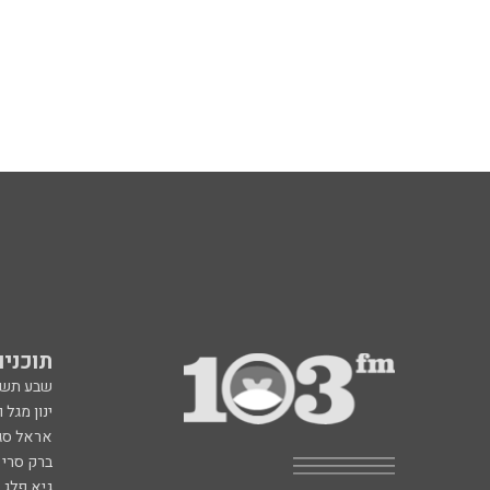
תוכניות fm
שבע תש
ינון מגל 
אראל סג"
ברק סרי 
גיא פלג