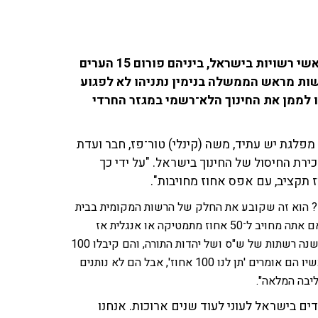
במכתב חריף שהוגש הבוקר (ב') ועליו חתומים כ־170 ראשי רשויות בישראל, ביניהם פורום 15 הערים
שות מראש הממשלה בנימין נתניהו לא לפגוע
ו לממן את החינוך הלא־רשמי במגזר החרדי
 עם חבר הכנסת מטעם מפלגת יש עתיד, משה (קינלי) טור־פז, חבר ועדת
כירת החיסול של החינוך בישראל. "על ידי כך
? הוא זה שקובע את החלק של הרשות המקומית בבית
הספר. חוק נהרי קובע שכגודל לימודי הליבה כך גודל התקציב. אם אתה מחויב ל־50 אחוז מתמטיקה או אנגלית אז
תקבל 50 אחוז תקציב. גם ככה הוחרגו מההסדר הזה לפני כ־40 שנה רשתות של ש"ס ושל יהדות התורה, והם קיבלו 100
אחוז תקציב. לטענתם, והם צודקים, ה־100 אחוז הזה נשחק. עכשיו הם אומרים 'תן לנו 100 אחוז', אבל הם לא נותנים
ליבה המלאה".
ים בישראל לעוני לעוד שנים ארוכות. אנחנו