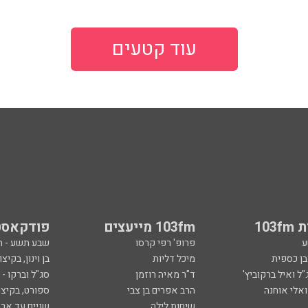
עוד קטעים
103
103fm מייעצים
פודקאסט
ע
פרופ' רפי קרסו
שבע תשע - 
ובן כספית
מיכל דליות
בן וינון, בקיצו
ל ואיל ברקוביץ'
ד"ר מאיה רוזמן
סג"ל וברקו -
ואלי אוחנה
הרב אפרים בן צבי
ספורט, בקיצו
שיחות לילה
שניים עד ארב