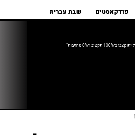
פודקאסטים
שבת עברית
תקציב ו־0% מחויבות"