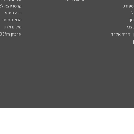
ספורט
קרסו יוצא לא
ל
ככה קמתי
סף
הכול פתוח - א
 צבי
מילים ולחן
ן ואריה אלדד
ארכיון 103fm