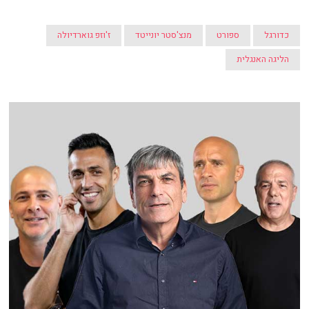
כדורגל
ספורט
מנצ'סטר יונייטד
ז'וזפ גוארדיולה
הליגה האנגלית