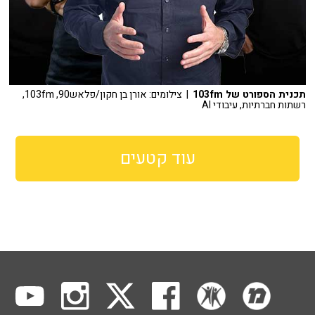
תכנית הספורט של 103fm
| צילומים: אורן בן חקון/פלאש90, 103fm,
רשתות חברתיות, עיבודי AI
עוד קטעים