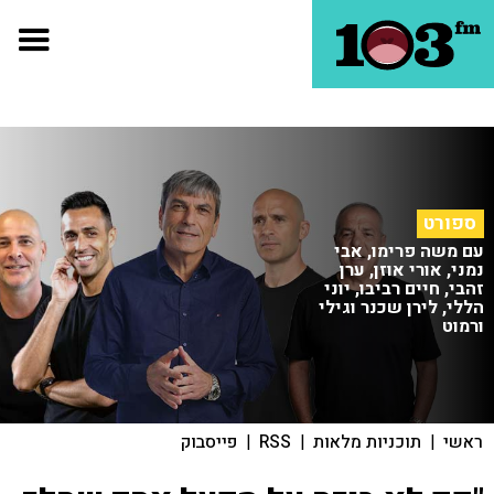
ספורט
עם משה פרימו, אבי
נמני, אורי אוזן, ערן
זהבי, חיים רביבו, יוני
הללי, לירן שכנר וגילי
ורמוט
ראשי
|
תוכניות מלאות
|
RSS
|
פייסבוק