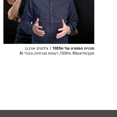
תכנית הספורט של 103fm
| צילומים: אורן בן
חקון/פלאש90, 103fm, רשתות חברתיות, עיבודי AI