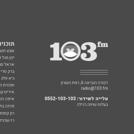
תוכניות fm
שבע תש
ינון מגל 
אראל סג"
ברק סרי 
גיא פלג
דבורה הנביאה 6, רמת השרון
תוכנית ה
radio@103.fm
איריס קו
עלייה לשידור: 0552-103-103
איפה הכ
בעלות שיחה רגילה
פנינה בת
רון קופמ
רז שכניק