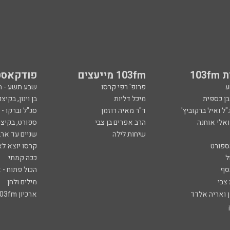
103
103fm מייעצים
פודקאסט
ע
פרופ' רפי קרסו
שבע תשע - 
ובן כספית
מיכל דליות
בן וינון, בקיצו
ל ואיל ברקוביץ'
ד"ר מאיה רוזמן
סג"ל וברקו -
ואלי אוחנה
הרב אפרים בן צבי
ספורט, בקיצו
שיחות לילה
שניים עד ארב
ספורט
קרסו יוצא לא
ל
ככה קמתי
סף
הכול פתוח - א
 צבי
מילים ולחן
ן ואריה אלדד
ארכיון 103fm