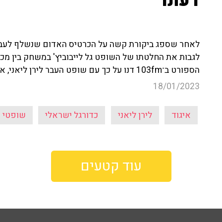
דעתו
לאחר שספג ביקורת קשה על הכרטיס האדום שנשלף לעבר 
לגבות את החלטתו של השופט גל לייבוביץ' במשחק בין מכבי
הספורט ב־103fm דנו על כך עם שופט העבר לירן ליאני, אשר הביע את דעתו בנושא.
18/01/2023
איגוד
לירן ליאני
כדורגל ישראלי
שופטי כ
עוד קטעים