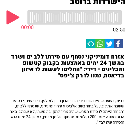
הישרדות ברוטב
00:00
02:50
אזרח דומיניקני נסחף עם סירתו ללב ים ושרד
במשך 24 ימים באמצעות בקבוק קטשופ
ותבלינים • דידי: "החליטו לעשות לו איזון
בדיאטה, נתנו לו רק צ'יפס"
בדיוק בשעה שתיים שבו דידי הררי והרון הרון לאולפן, דידי שיתף בסיפור
ששבה את ליבו, על בחור בשם אלביס אזרח דומיניקני, שנסחף ללב ים,
"הבחור הייתה לו סירת מפרש שהיה צריך לתקן בה משהו, לא שם לב, באה
הרוח סחפה אותו 200 קילומטר מהחוף של סן מרטין, במשך 24 ימים הוא
והסירה שלו לבד".