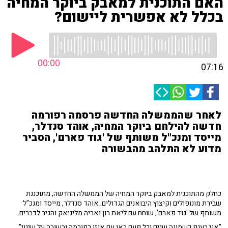
האם התוכנית למאבק ביוקר המחיה
בכלל לא אפשרית ליישום?
00:00
07:16
לאחר שהממשלה החדשה פרסמה רפורמה
חדשה להילחם ביוקר המחיה, אוהד סנדלר,
מייסד ומנכ"ל משותף של 'גוד פארם', הסביר
מדוע לא התלהב מהבשורה
כחלק מהתוכנית למאבק ביוקר המחיה של הממשלה החדשה, מתוכננת
שבירת מונופולים וקיצוץ היבואנים הגדולים. אוהד סנדלר, מייסד ומנכ"ל
משותף של 'גוד פארם', שוחח עם ליאת רון ואריה מליניאק והגיב לדברים.
"אני בענף כשמונה שנים וכל פעם באו עם איזו רפורמה ובשורה על שינוי",