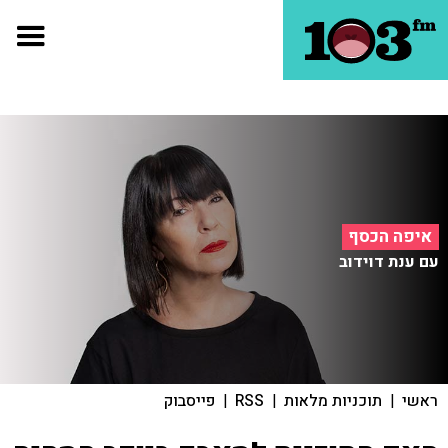
איפה הכסף
עם ענת דוידוב
ראשי
|
תוכניות מלאות
|
RSS
|
פייסבוק