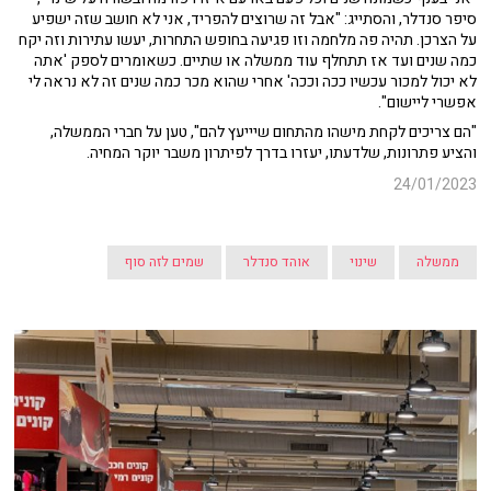
סיפר סנדלר, והסתייג: "אבל זה שרוצים להפריד, אני לא חושב שזה ישפיע
על הצרכן. תהיה פה מלחמה וזו פגיעה בחופש התחרות, יעשו עתירות וזה יקח
כמה שנים ועד אז תתחלף עוד ממשלה או שתיים. כשאומרים לספק 'אתה
לא יכול למכור עכשיו ככה וככה' אחרי שהוא מכר כמה שנים זה לא נראה לי
אפשרי ליישום".
"הם צריכים לקחת מישהו מהתחום שיייעץ להם", טען על חברי הממשלה,
והציע פתרונות, שלדעתו, יעזרו בדרך לפיתרון משבר יוקר המחיה.
24/01/2023
ממשלה
שינוי
אוהד סנדלר
שמים לזה סוף