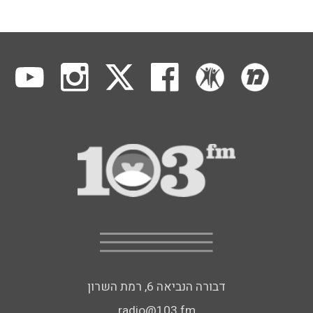
דבורה הנביאה 6, רמת השרון
radio@103.fm