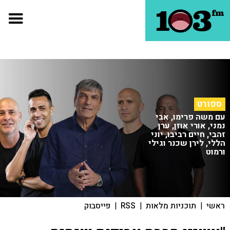
ספורט
עם משה פרימו, אבי
נמני, אורי אוזן, ערן
זהבי, חיים רביבו, יוני
הללי, לירן שכנר וגילי
ורמוט
ראשי
|
תוכניות מלאות
|
RSS
|
פייסבוק