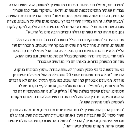
"מצבנו טוב, אפילו טוב מאוד. נערכנו כמו שצריך למשחק הזה. עשינו הרבה
עבודות שנהיה מוכנים לכמות הגשמים. וידאנו שהניקוז עובד כמו שצריך.
הקבוצה, העברנו אותה שתתאמן במקום אחר", סיפר אבו יונס בפתח השיחה.
"הבעיה שלנו, זה האצטדיון היחידי בארץ שמתאמנים עליו כל השבוע. נוצרה
שכבה שהיא מתחת לדשא, ואז המים לא נכנסים בצורה חלקה לניקוז, לוקח
זמן. אם תהיה כמות גשמים גדולה נוצרים הרבה מים על הדשא".
עוד הבהיר כי "המשחקים נדחו בגלל הסערה 'ברברה'. דחו את זה בגלל
הגשמים, הרוחות. מחר לפי מה שראינו בבוקר יהיו גשמים, מהצהריים ועד
הלילה לא יהיו. גם מבחינת רוח, המצב יהיה טוב אבל צפוי להיות קר מאוד.
לפני חודש בלונדון נדחו משחקים בגלל הצפת מגרשים, וגם ביום ההוא,
שנדחה המשחק בדוחא, באותו יום היו מגרשים שנסגרו".
באשר לטענה כי בני סכנין תצטרך לעשות עבודת שיפוץ מסיבית בניקוז,
הדגיש: "זה לא סוד שאנחנו אחרי 20 שנה בליגת העל מגיע לנו אצטדיון
מודרני. מגיע לנו אצטדיון כמו המושבה, כמו בנוף הגליל. אנחנו לא מדברים
על סמי עופר, בלומפילד. המגרש שלנו ישן, אנחנו לקיץ הקרוב יש לנו
תכנונים. יש לנו שיפוץ בעלות של 10 מיליון ש"ח. אחת מהתוכניות זה כר
הדשא והניקוז. זה בין שלושה לארבעה חודשים של עבודה. אנחנו מקווים
להספיק לפני פתיחת השנה".
"הפתרון הנכון הוא שצריך לבנות אצטדיונים מודרניים, אחד מהם זה סכנין.
העיר סכנין 20 שנה בליגת העל, ואנחנו נמשיך להיות בליגת העל, ומגיע לנו
מגרשי אימונים, אצטדיון", הכריז. "הפועל באר שבע קבוצה שיש לנו יחסים
טובים איתה. מקווים שכולם יגיעו ויהנו".