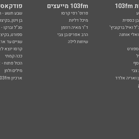
103
103fm מייעצים
פודקאסט
ע
פרופ' רפי קרסו
שבע תשע - 
ובן כספית
מיכל דליות
בן וינון, בקיצו
ל ואיל ברקוביץ'
ד"ר מאיה רוזמן
סג"ל וברקו -
ואלי אוחנה
הרב אפרים בן צבי
ספורט, בקיצו
שיחות לילה
שניים עד ארב
ספורט
קרסו יוצא לא
ל
ככה קמתי
סף
הכול פתוח - א
 צבי
מילים ולחן
ן ואריה אלדד
ארכיון 103fm