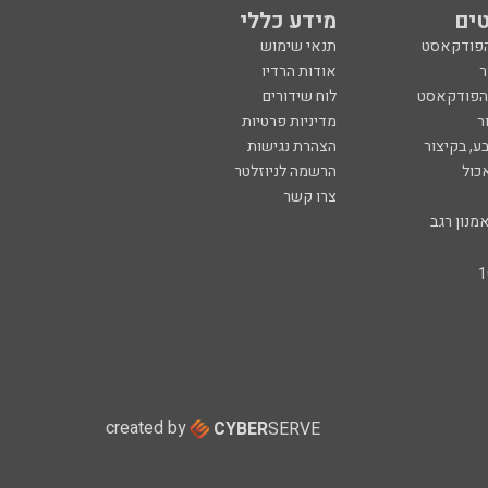
ים
מידע כללי
הפודקאסט
תנאי שימוש
ר
אודות הרדיו
 הפודקאסט
לוח שידורים
ר
מדיניות פרטיות
ע, בקיצור
הצהרת נגישות
כול
הרשמה לניוזלטר
צרו קשר
מנון רגב
created by
CYBER
SERVE