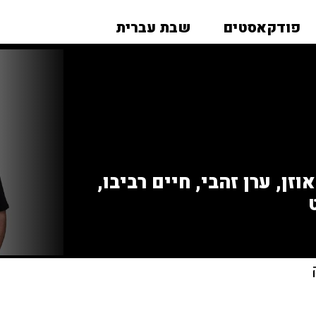
פודקאסטים
שבת עברית
זן, ערן זהבי, חיים רביבו,