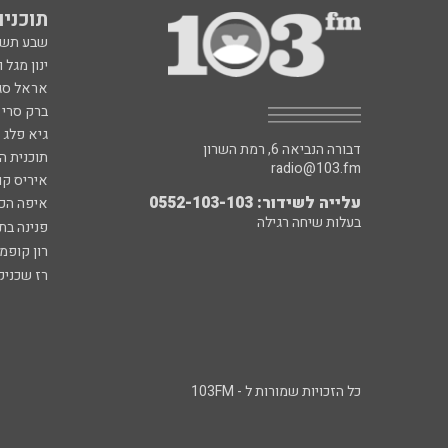
תוכניות fm
שבע תש
ינון מגל 
אראל סג"
ברק סרי 
גיא פלג
דבורה הנביאה 6, רמת השרון
תוכנית ה
radio@103.fm
איריס קו
עלייה לשידור: 0552-103-103
איפה הכ
בעלות שיחה רגילה
פנינה בת
רון קופמ
רז שכניק
כל הזכויות שמורות ל - 103FM