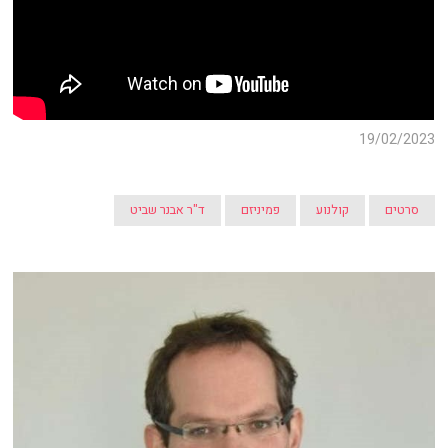
19/02/2023
סרטים
קולנוע
פמיניזם
ד"ר אבנר שביט