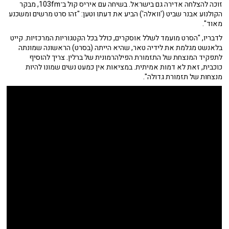
זוכה להצלחה אדירה גם בישראל. בשיחה עם איריס קול ב־103fm, מבקר
הקולנוע אבנר שביט ('וואלה') הביע את דעתו וטען: "זהו סרט מרשים ומשכנע
מאוד".
לדבריו, "הסרט מועמד לשלל אוסקרים, כולל בכל הקטגוריות המרכזיות. קייט
בלאנשט מגלמת את לידיה טאר, שהיא הייתה (בסרט) הראשונה שמונתה
לתפקיד המנצחת של התזמורת הפילהרמונית של ברלין. צריך להוסיף
כוכבית, זאת לא דמות אמיתית. במציאות אין כמעט נשים שמונו להיות
מנצחות של תזמורת גדולה".