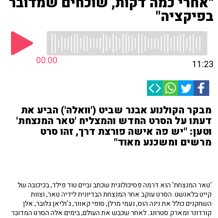
"אחרי כמה דקות, שוכחים שמדובר
בפיקציה"
00:00
11:23
מבקר הקולנוע אבנר שביט ('וואלה') הביע את
דעתו על הסרט החדש והמצליח 'טאר המנצחת'
וטען: "יש פה אישה פורצת דרך, זהו סרט
מרשים ומשכנע מאוד"
'טאר המנצחת' הוא דרמה פסיכולוגית שכתב וביים טוד פילד, בכיכובה של
קייט בלאנשט. הסרט עוקב אחר המנצחת הבדיונית לידיה טאר, וצוות
השחקנים כולל את נינה הוס, נעמי מרלן, סופי קאוור, ג'וליאן גלובר, אלן
קורדונר ומארק סטרונג. לאחר שכבש את העולם, בימים אלה הסרט המדובר