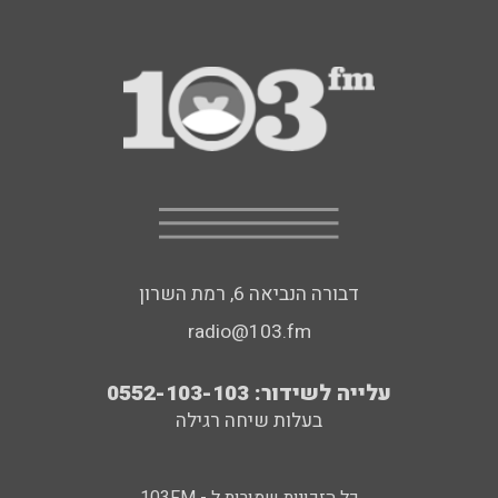
דבורה הנביאה 6, רמת השרון
radio@103.fm
עלייה לשידור: 0552-103-103
בעלות שיחה רגילה
כל הזכויות שמורות ל - 103FM