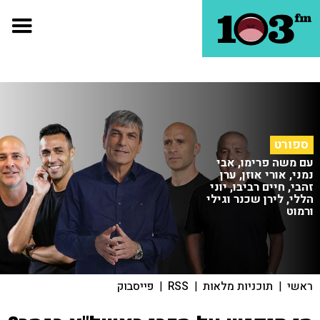
ספורט
עם משה פרימו, אבי
נמני, אורי אוזן, ערן
זהבי, חיים רביבו, יוני
הללי, לירן שכנר וגילי
ורמוט
ראשי
|
תוכניות מלאות
|
RSS
|
פייסבוק