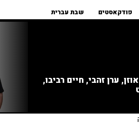
פודקאסטים
שבת עברית
זן, ערן זהבי, חיים רביבו,