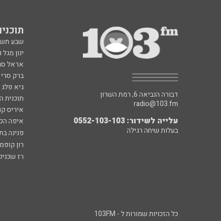
תוכניות fm
שבע תש
ינון מגל 
אראל סג"
ברק סרי 
גיא פלג
דבורה הנביאה 6, רמת השרון
תוכנית ה
radio@103.fm
איריס קו
עלייה לשידור: 0552-103-103
איפה הכ
בעלות שיחה רגילה
פנינה בת
רון קופמ
רז שכניק
כל הזכויות שמורות ל - 103FM