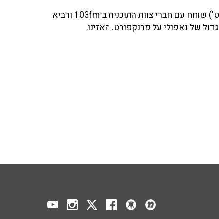
פרשן הספורט אסף אקרמן ('ערוץ הספורט') שוחח עם חברי צוות התוכנית ב־103fm והביא
דול של נאפולי על פרנקפורט. האזינו.