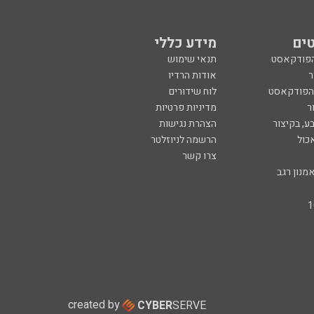
ים
מידע כללי
הפודקאסט
תנאי שימוש
ר
אודות הרדיו
 הפודקאסט
לוח שידורים
ר
מדיניות פרטיות
ע, בקיצור
הצהרת נגישות
כול
הרשמה לניוזלטר
צרו קשר
מנון רגב
created by
CYBER
SERVE