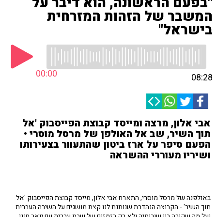
"בפעם הראשונה, הוא דיבר על
המשבר של הזהות המזרחית
בישראל"
00:00
08:28
אבי אלון, מרצה ומייסד קבוצת הפייסבוק 'אל
תוך השיר, שב אל האולפן של מרסל מוסרי •
הפעם סיפר על ארז ביטון שהתעוור בצעירותו
ושיריו מעוררי ההשראה
באולפנה של מרסל מוסרי, התארח אבי אלון, מייסד קבוצת הפייסבוק 'אל
תוך השיר' - הקבוצה הנהדרת שנותנת לנו קצת מושגים על השירה העברית
ועל מה שקורה בין שורותיה ולא רק בזמזום של שבת עברית עם יואב חנני