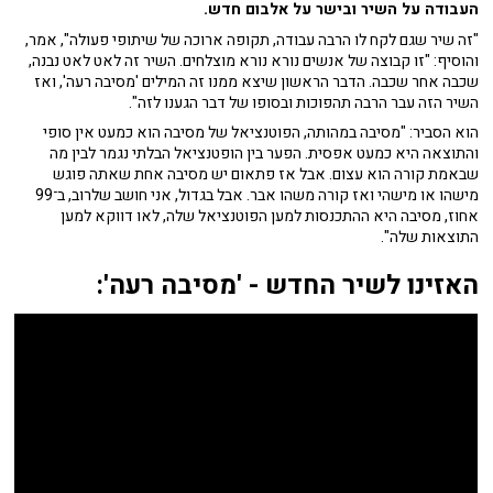
העבודה על השיר ובישר על אלבום חדש.
"זה שיר שגם לקח לו הרבה עבודה, תקופה ארוכה של שיתופי פעולה", אמר,
והוסיף: "זו קבוצה של אנשים נורא נורא מוצלחים. השיר זה לאט לאט נבנה,
שכבה אחר שכבה. הדבר הראשון שיצא ממנו זה המילים 'מסיבה רעה', ואז
השיר הזה עבר הרבה תהפוכות ובסופו של דבר הגענו לזה".
הוא הסביר: "מסיבה במהותה, הפוטנציאל של מסיבה הוא כמעט אין סופי
והתוצאה היא כמעט אפסית. הפער בין הופטנציאל הבלתי נגמר לבין מה
שבאמת קורה הוא עצום. אבל אז פתאום יש מסיבה אחת שאתה פוגש
מישהו או מישהי ואז קורה משהו אבר. אבל בגדול, אני חושב שלרוב, ב־99
אחוז, מסיבה היא ההתכנסות למען הפוטנציאל שלה, לאו דווקא למען
התוצאות שלה".
האזינו לשיר החדש - 'מסיבה רעה':