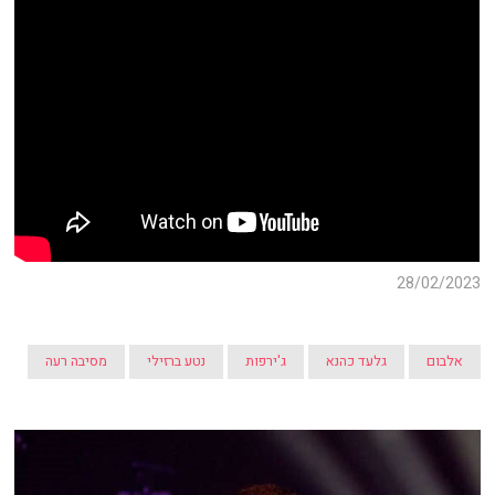
28/02/2023
אלבום
גלעד כהנא
ג'ירפות
נטע ברזילי
מסיבה רעה