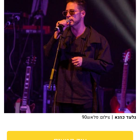
גלעד כהנא
| צילום: פלאש90