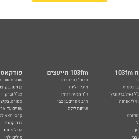
103
103fm מייעצים
פודקאסט
ע
פרופ' רפי קרסו
שבע תשע - 
ובן כספית
מיכל דליות
בן וינון, בקיצו
ל ואיל ברקוביץ'
ד"ר מאיה רוזמן
סג"ל וברקו -
ואלי אוחנה
הרב אפרים בן צבי
ספורט, בקיצו
שיחות לילה
שניים עד ארב
ספורט
קרסו יוצא לא
ל
ככה קמתי
סף
הכול פתוח - א
 צבי
מילים ולחן