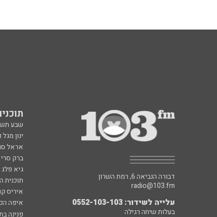
תוכניות fm
שבע תש
ינון מגל 
אראל סג"
ברק סרי 
גיא פלג
דבורה הנביאה 6, רמת השרון
תוכנית ה
radio@103.fm
איריס קו
עלייה לשידור: 0552-103-103
איפה הכ
בעלות שיחה רגילה
פנינה בת