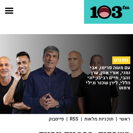
ספורט
עם משה פרימו, אבי
נמני, אורי אוזן, ערן
זהבי, חיים רביבו, יוני
הללי, לירן שכנר וגילי
ורמוט
ראשי
|
תוכניות מלאות
|
RSS
|
פייסבוק