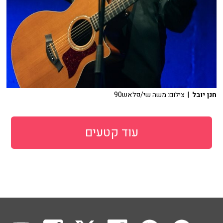
חנן יובל
| צילום: משה שי/פלאש90
עוד קטעים