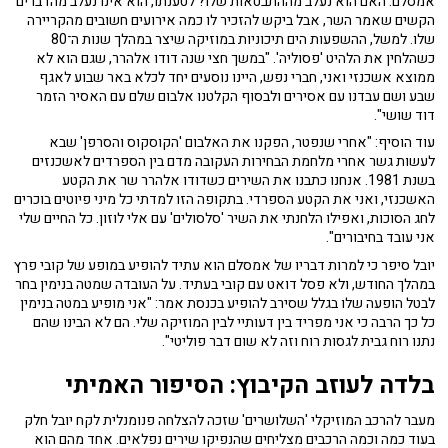
אמסלם. האם הוא נעלב מההתבטאות שלו? לטענתו, הוא אינו נעלב מהדברים
הקשים שאמר השר, אבל ביקש להזכיר לו כמה אירועים חשובים מהקריירה
שלו. למשל, ההשפעות הים תיכוניות במוזיקה שיצר במהלך שנות ה־80
כשהלחין את הלהיט 'פסוליה'. "במשך חצי שנה דודו אלהרר, שגם הוא לא
ממוצא אשכנזי ואני, חברי נפש, היינו נוסעים יחד לכלא באר שבוע לאגף
שבע ושם עבדנו עם אסירים ולבסוף הקלטנו אלבום שלם עם האסיר הזמר
דוד שושי".
עוד הוסיף: "אחרי שנפטר, הפקנו את האלבום 'הקוסקוס והסרפן' שבא
לעשות גשר אחרי מלחמת הבחירות העקובה מדם בין הספרדים לאשכנזים
בשנת 1981. אנחנו כתבנו את השירים כשדודו אלהרר שר את הקטע
האשכנזי, ואני את הקטע הספרדי. בתקופה הזו למדתי כל מיני פיוטים בוכרים
לחג הסוכות, ואפילו הלחנתי את השיר 'סלסולים' עם אלי לוזון. כל החיים שלי
אני עובד בחיבורים".
יובל סיפר כי למרות דבריו של אמסלם הוא עתיד להופיע במופע של קובי פרץ
במהלך החודש, ולא פסל דואט עם קובי בעתיד. על העובדה שמטה בנימין בחר
לבטל הופעה שלו בגלל שסירב להופיע בכנסת אמר: "אני מופיע במטה בנימין
כל כך הרבה כי אני מפריד בין דעותיי לבין המוזיקה שלי. הם לא הבינו שהם
נתנו רוח גבית לגסות רוח וזה לא שום דבר פוליטי".
בלדה לעוזב הקיבוץ: הסיפור האמיתי
מעבר להרכב המוזיקלי 'השלושרים' שזכה להצלחה פנומנלית לקח יובל חלק
בעוד כמה וכמה הרכבים מצליחים שהנפיקו שירים נפלאים. אחד מהם הוא