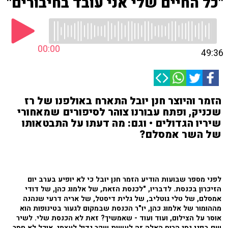
"כל החיים שלי אני עובד בחיבורים"
00:00
49:36
הזמר והיוצר חנן יובל התארח באולפנו של רז
שכניק, ופתח עבורנו צוהר לסיפורים שמאחורי
שיריו הגדולים • וגם: מה דעתו על התבטאותו
של השר אמסלם?
לפני מספר שבועות הודיע הזמר חנן יובל כי לא יופיע בערב יום
הזיכרון בכנסת. לדבריו, "לכנסת הזאת, של אלמוג כהן, של דודי
אמסלם, של טלי גוטליב, של גלית דיסטל, של אריה דרעי שנהנה
מההומור של אלמוג כהן, יו"ר הכנסת שבמקום לגעור בטינופות הוא
אוסר על הצילום, ועוד ועוד - שאמשיך? זאת לא הכנסת שלי. לשיר
שם בפני גסי הרוח האלה זה לעשות שקר גדול לעצמי. אוכל לא חסר