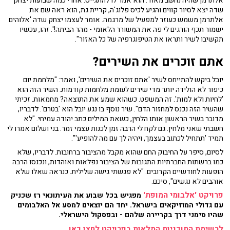
אלתרמן שהיה נחשב מאוד. הוא אמר לו להתגייס. אחרי כמה שבועות יצחק
שדה יצא לסיור קווים והגיע לכיס פלוג'ה, קריית גת, הוא ראה שם את
אלתרמן משמש כעוזר למפעיל של מרגמה. אומר לעצמו יצחק שדה 'אלוהים
ישמור תכף הורגים לי פה את המשורר הלאומי - מהר הביתה!'. זהו, עכשיו
תקשיבו לשיר ותראו את הטיפוגרפיה של כל האזור".
אתם זוכרים את השירים?
יובל ביקש להתייחס לשיר 'אתם זוכרים את השירים', ואמר: "מלחמת יום
כיפור לא הולידה יותר מדי שירים לעומת מלחמות קודמות. השיר הזה הוא
'לחיות ולא למות'. זה המשפט. כשהוא שמע את התוצאה? מחמאות. זכיתי
שהשיר הזה נכנס למחזור הדם". שיר נוסף בו נגע יובל הוא 'בטרם'. לדבריו,
מדובר בשיר הראשון אותו הלחין, כשאת המילים כתב יהודה עמיחי. "לא
חשבתי שאני מלחין. גם לקח לי הרבה זמן לכנות עצמי זמר. בני ושלום אמרו לי
תמיד 'תתחיל לכתוב בעצמך, ויהיה לך עם מה להופיע'".
לסיום, סיפר על החיבוק החם שהוא מקבל מהציבור ברחובות. לדבריו, שלא
כמו ברשתות החברתיות התגובות של הציבור נפלאות ואוהדות, ונכנסו הרבה
הופעות לחודשיים הקרובים. "לא פגשתי גישה שלילית. כנראה שאלו שלא
אוהבים לא נגשים", סיכם.
פרויקט 'אלבומי המופת'
מפגיש בכל שבוע את העיתונאי רז שכניק
עם גדולי המוזיקאים בישראל. יחד הם יוצאים למסע אל האלבומים
שהיו סימני דרך בקריירה שלהם - ובפסקול הישראלי.
לרשימת התוכניות המלאות בפרויקט לחצו כאן
.