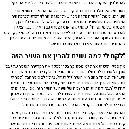
להקת 'כיף התקווה הטובה' שעומדת מאחורי הלהיט 'בלדה לעוזב הקיבוץ'.
כשנשאל איך נולד החיבור המוזיקלי הזה גולל את הסיפורים שמאחורי
השירים, ואמר: "הלהקה נולדה מכך שאלי מגן וזוהר לוי זכרונו לברכה היה
המלווים של 'השלושרים' והם אמרו 'בואו נקים להקה'. הגענו לג'וזי כץ,
והצטרף שלומי מזרחי". שמוליק קראוס הצטרף גם הוא להרכב, והצליח
להכניס את סגנונו המיוחד, אבל גם לייצר הרבה מאוד דרמה. "שמוליק קראוס
פתאום הצטרף והפך לבעל הבית, והבית הפך לבית משוגעים. היה מכות בין
זוהר ובינו. היה קשה. אני ברחתי משם כמו מאש".
"לקח לי כמה שנים להבין את השיר הזה"
אין ספק, תוכנית אחת לא מספיקה בכדי לסקר את הקריירה הענפה של יובל.
שכן, כל שיר בו לקח חלק הפך לפזמון מוביל ולחלק בלתי נפרד מהתרבות
הישראלית. אחד מהם הוא השיר 'ליל חנייה'. בגילוי לב סיפר יובל: "לקח לי
כמה שנים להבין את השיר הזה. את העומק שלו, את הרוחב שלו. היום אם
יגידו לי 'תעמוד פה ותיתן הרצאה של שעה על השיר הזה', אני עומד ונותן
הרצאה של שעה על השיר הזה. זה שיר בלתי רגיל. המסר הקטן הוא שנתן
אלתרמן כותב פה, ומדמה עם למחנה. המחנה הזה נערך לחניית הלילה שלו
בכדי לקום למחרת בבוקר ולהיהרס במלחמה - זו השורה התחתונה".
בהמשך הביא את הקשר בין יצחק שדה לנתן אלתרמן, מחבר השיר, ואמר:
"מספרים על יצחק שדה שהיה מפקד הפלמ"ח אז - הוא עבר יום אחד ליד
קפה כסית בתל אביב וראה אמנים יושבים ושותים ומתגודדים וביניהם ישב