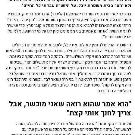
ולא יחסר בבית משפחת יובל. על היושרה עבדתי כל החיים".
בתגובה לאירוע תקף השר דודי אמסלם (הליכוד) את הזמר הוותיק, ששיריו
מעטרים בעוז את פסקול חיינו, וצייץ בחשבון הטוויטר שלו: "חנן יובל... מי זה?
הייתי מציע למארגנים להביא את הזמר והיוצר הנפלא קובי פרץ, כדי שישיר
לנו את השיר: 'אנחנו מאמינים בני מאמינים ואין לנו על מי להישען, אלא על
אבינו שבשמיים'".
רז שכניק החליט להזמין לאולפן את יובל, ולשוב איתו לסיפורים הגדולים
שמאחורי הקריירה הענפה שלו. בתחילה, שבו השניים לסוף שנות ה־60 לאחר
שיובל חבר להרכב המוזיקלי 'השלושרים'. הלהקה המדוברת הוקמה ביוזמת
המפיק והזמר בני אמדורסקי, שהחליט לצרף אליו את שלום חנוך, שביקש
להעשיר את ההרכב גם בחברו מקיבוץ משמרות חנן יובל. "בני אמדורסקי פנה
לשלום חנוך ואמרו לו 'בוא תחליף את ישראל גוריון בדודאים. כי ישראל כל
הזמן נוטש אותנו והולך לתיאטרון'. בני היה נשאר לבד, וכשהוא היה לבד הוא
היה מקים להקות", סיפר יובל. לדבריו, שלום הציע לחבר ביניהם, וככה נוצרה
השלישייה המדוברת.
"הוא אמר שהוא רואה שאני מוכשר, אבל
צריך לחנך אותי קצת"
על אמדורסקי אמר: "הוא היה סוג של מורה לחיים, מורה לתכלס, מורה
למעשיות", סיפר וגולל בפני המאזינים על המפגש הראשון שלו עם