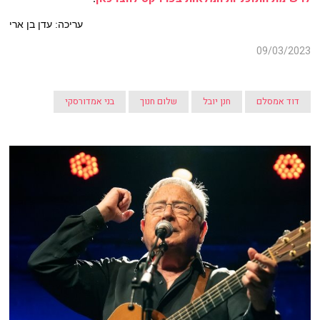
עריכה: עדן בן ארי
09/03/2023
דוד אמסלם
חנן יובל
שלום חנוך
בני אמדורסקי