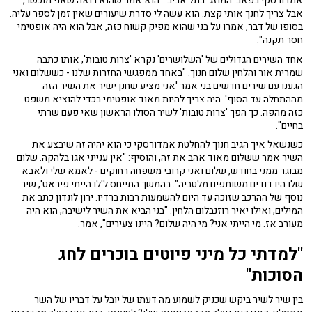
אמדורסקי בפאב 'המוזג' בתל אביב: "הוא אמר שהוא רואה שאני מוכשר,
אבל צריך לחנך אותי קצת. הוא עשה לי סדרת שיעורים שאין זמן לספר עליה.
בסופו של דבר, אמרו על בני שהוא מפיק קשוח כזה, אבל הוא היה אופטימי
חסר תקנה".
אחד השירים הגדולים של 'השלושרים' נקרא 'צרות טובות', אותו כתבה
שמרית אור והלחין שלום חנוך. "באחד ממפגשי החזרות שלנו - כששלום ואני
הגענו עם שירים חדשים בני אמר 'אני מציע שחנן ישיר את השיר הזה
מההתחלה עד הסוף'. היה צריך להיות מאוד אופטימי בכדי להוציא משפט
כזה מהפה. כך הפך 'צרות טובות' לשיר הסולו הראשון שאי פעם שרתי
בחיים".
כשנשאל איך הגיב חנוך להחלטת אמדורסקי כי הוא יהיה זה שיבצע את
השיר אמר ששלום מאוד אהב את זה, והוסיף: "אין ענייני אגו בלהקה. שלום
מבוגר ממני בחודש, שלום ואני קרובי משפחה רחוקים - לאמא שלי ולאבא
שלו היו דודים משותפים מלטביה". בהמשך התייחס ל'לו הייתי פיראט', שיר
נוסף של ההרכב שזוכה עד היום להשמעות רבות ברדיו. ירון לונדון כתב את
המילים, ואילו יאיר רוזנבלום הלחין. "בני הביא את השיר לישיבה, הוא היה
מעורב אז. מי הייתי אני? מי היה שלום? היינו צעירים", אמר.
"למדתי כל מיני פיוטים בוכרים לחג
הסוכות"
בין שיר לשיר ביקש שכניק לשמוע מה דעתו של יובל על דבריו של השר