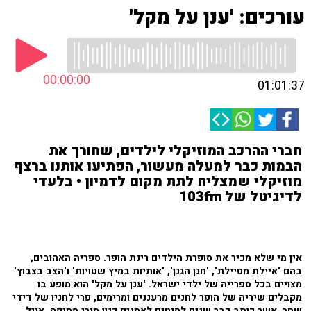
עורכים: 'ענן על מקל'
00:00:00
01:01:37
חברי ההרכב המוזיקלי לילדים, שחורך את
הבמות כבר למעלה מעשור, הפתיעו אותנו ברצף
מוזיקלי שמצליח לתת מקום לדמיון • בלעדי
לדיגיטל של 103fm
אין מי שלא מכיר את סופרת הילדים רינת הופר. ספריה האהובים,
בהם 'איילת מטיילת', 'חנן הגנן', 'אותיות במיץ שטויות' ו'הצב בצבוץ'
מצויים בכל ספרייה של ילדי ישראל. 'ענן על מקל' הוא מופע בו
מקבלים שיריה של הופר לחנים מרעננים ומרימים, פרי לחניו של דידי
שחר, אשר כותב כבר שנים להיטים לאמנים כגון מירי מסיקה, אייל