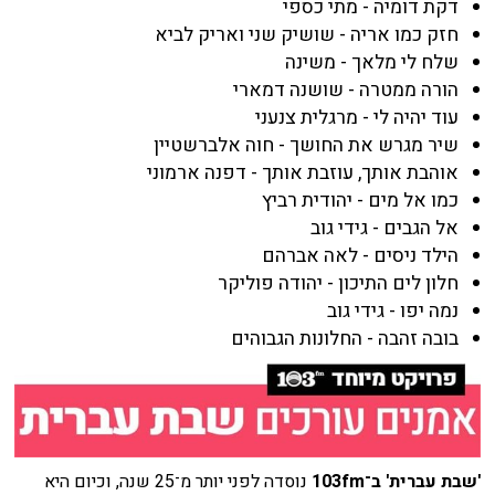
דקת דומיה - מתי כספי
חזק כמו אריה - שושיק שני ואריק לביא
שלח לי מלאך - משינה
הורה ממטרה - שושנה דמארי
עוד יהיה לי - מרגלית צנעני
שיר מגרש את החושך - חוה אלברשטיין
אוהבת אותך, עוזבת אותך - דפנה ארמוני
כמו אל מים - יהודית רביץ
אל הגבים - גידי גוב
הילד ניסים - לאה אברהם
חלון לים התיכון - יהודה פוליקר
נמה יפו - גידי גוב
בובה זהבה - החלונות הגבוהים
'שבת עברית' ב־103fm
נוסדה לפני יותר מ־25 שנה, וכיום היא