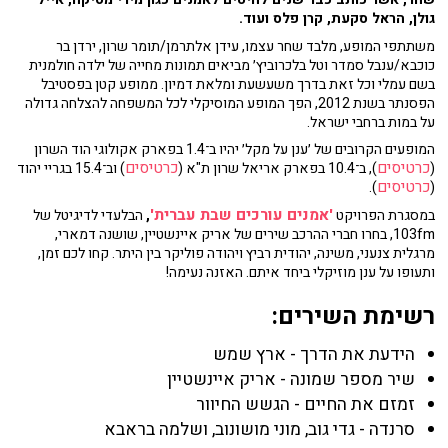
גולן, הראל סקעת, קרן פלס ועוד.
משתתפי המופע, מלבד שחר עצמו, עידן אלתרמן/תומר שרון, ירדן בר
כוכבא/ענבל סמדר וטל בלכרוביץ׳ מביאים תמונות מחייה של ילדה חולמנית
בשם עמלי וכל זאת בדרך משעשעת ומלאת דמיון. ממופע קטן בפסטיבל
הפסנתר בשנת 2012, הפך המופע המוסיקלי לכל המשפחה להצלחה גדולה
על במות ברחבי ישראל.
המופעים הקרובים של ׳ענן על מקל׳ יהיו ב־1.4 בפארק אקולוגי הוד השרון
כרטיסים
כרטיסים
(
), ב־10.4 בפארק אריאל שרון ת"א (
) וב־15.4 בגריי יהוד
כרטיסים
).
(
'אמנים עורכים שבת עברית'
במסגרת הפרויקט
,
הבלעדי לדיגיטל של
103fm, בחרו חברי ההרכב שירים של אריק איינשטיין, שושנה דמארי,
מרגלית צנעני, משינה, יהודית רביץ ויהודה פוליקר בין היתר. קחו לכם זמן,
ותעופו על ענן מוזיקלי ביחד איתם. האזנה נעימה!
רשימת השירים:
הידעת את הדרך - ארץ שמש
שיר מספר שמונה - אריק איינשטיין
זמזם את החיים - הגשש החיוור
סרנדה - גדי גוב, מוני מושונוב, ושלמה בראבא