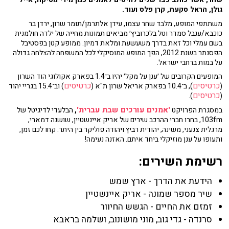
גולן, הראל סקעת, קרן פלס ועוד.
משתתפי המופע, מלבד שחר עצמו, עידן אלתרמן/תומר שרון, ירדן בר
כוכבא/ענבל סמדר וטל בלכרוביץ׳ מביאים תמונות מחייה של ילדה חולמנית
בשם עמלי וכל זאת בדרך משעשעת ומלאת דמיון. ממופע קטן בפסטיבל
הפסנתר בשנת 2012, הפך המופע המוסיקלי לכל המשפחה להצלחה גדולה
על במות ברחבי ישראל.
המופעים הקרובים של ׳ענן על מקל׳ יהיו ב־1.4 בפארק אקולוגי הוד השרון
כרטיסים
כרטיסים
(
), ב־10.4 בפארק אריאל שרון ת"א (
) וב־15.4 בגריי יהוד
כרטיסים
).
(
'אמנים עורכים שבת עברית'
במסגרת הפרויקט
,
הבלעדי לדיגיטל של
103fm, בחרו חברי ההרכב שירים של אריק איינשטיין, שושנה דמארי,
מרגלית צנעני, משינה, יהודית רביץ ויהודה פוליקר בין היתר. קחו לכם זמן,
ותעופו על ענן מוזיקלי ביחד איתם. האזנה נעימה!
רשימת השירים:
הידעת את הדרך - ארץ שמש
שיר מספר שמונה - אריק איינשטיין
זמזם את החיים - הגשש החיוור
סרנדה - גדי גוב, מוני מושונוב, ושלמה בראבא