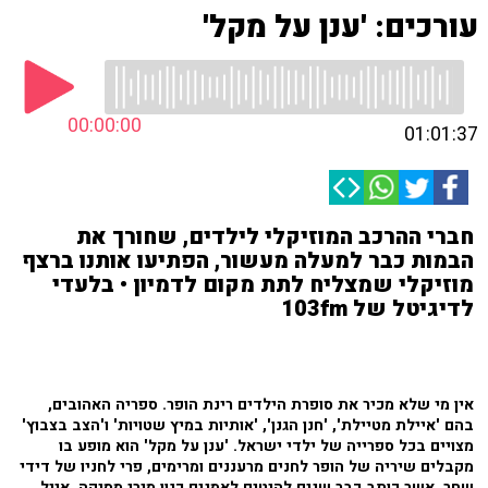
עורכים: 'ענן על מקל'
00:00:00
01:01:37
חברי ההרכב המוזיקלי לילדים, שחורך את
הבמות כבר למעלה מעשור, הפתיעו אותנו ברצף
מוזיקלי שמצליח לתת מקום לדמיון • בלעדי
לדיגיטל של 103fm
אין מי שלא מכיר את סופרת הילדים רינת הופר. ספריה האהובים,
בהם 'איילת מטיילת', 'חנן הגנן', 'אותיות במיץ שטויות' ו'הצב בצבוץ'
מצויים בכל ספרייה של ילדי ישראל. 'ענן על מקל' הוא מופע בו
מקבלים שיריה של הופר לחנים מרעננים ומרימים, פרי לחניו של דידי
שחר, אשר כותב כבר שנים להיטים לאמנים כגון מירי מסיקה, אייל