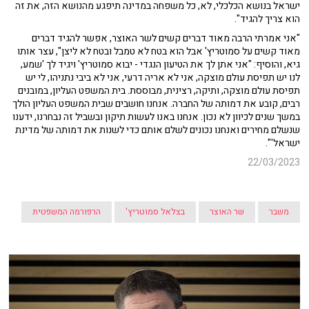
ישראל בנושא הכלכלי, לא, כל משפחה במדינה תיפגע מהנושא הזה, את זה
הוא צריך להגיד".
"אני אמרתי הרבה מאוד דברים קשים לשר האוצר, אפשר להגיד דברים
מאוד קשים על סמוטריץ' אבל הוא בטח לא טמבל ובטח לא ליצן", עצר אותו
גיא, והוסיף: "אני אתן לך את הטיעון הנגדי - יבוא סמוטריץ' ויגיד לך 'שמע,
לנו יש תפיסת עולם מוצקה, אני לא אריה דרעי, אני לא ביבי נתניהו, לי יש
תפיסת עולם מוצקה, ותיקה, רצינית, מבוססת. בית המשפט העליון, במובנים
רבים, קובע את דמותה של החברה. אנחנו חושבים שבית המשפט העליון הולך
במשך שנים לכיוון לא נכון. אנחנו באנו לעשות תיקון ובשביל זה נבחרנו, ידענו
שנשלם מחירים ואנחנו נכונים לשלם אותם כדי לשנות את דמותה של מדינת
ישראל'".
22/03/2023
משבר
שר האוצר
בצלאל סמוטריץ'
הרפורמה המשפטית