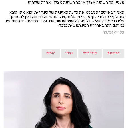
מעניין מה השתנה אצלך או מה השתנה אצלו", אמרה שלומית.
האמור באייטם זה מבטא את הדעה האישית של השדר/ת והוא אינו מובא
כתחליף לקבלת ייעוץ פרטני מבעל מקצוע המתמחה בתחום, ואין להסתמך
עליו בכל צורה שהיא. כל פעולה ושימוש שנעשים על בסיס התכנים המופיעים
באייטם הינה באחריות המשתמש/ת בלבד.
03/04/2023
התנהגות
בעלי חיים
שינוי
יחסים