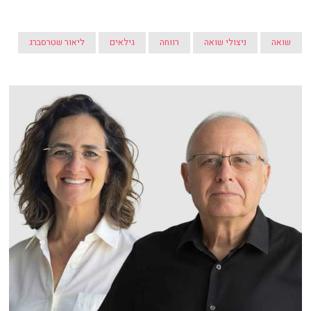
שואה
ניצולי שואה
רווחה
גילאים
ליאור שטרסברג