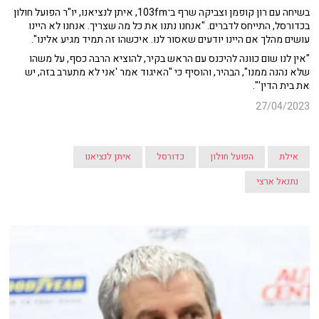
בשיחה עם רון קופמן וצביקה שרף ב־103fm, איתן לנציאנו, יו"ר הפועל חולון
בכדורסל, התייחס לדברים. "אנחנו נתנו את כל מה שצריך. אנחנו לא היינו
עושים מהלך אם היינו יודעים שאסור לנו. איכשהו זה תמיד מגיע אלינו".
"אין לנו שום כוונה להיכנס עם הראש בקיר, להוציא הרבה כסף, על משהו
שלא נהנה ממנו", הבהיר, והוסיף כי "האיגוד אמר 'אני לא מתערב בזה, יש
את בית הדין'".
27/04/2023
אילת
הפועל חולון
כדורסל
איתן לנציאנו
נתנאל ארצי