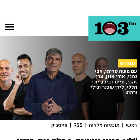
ספורט
עם משה פרימו, אבי
נמני, אורי אוזן, ערן
זהבי, חיים רביבו, יוני
הללי, לירן שכנר וגילי
ורמוט
ראשי
|
תוכניות מלאות
|
RSS
|
פייסבוק