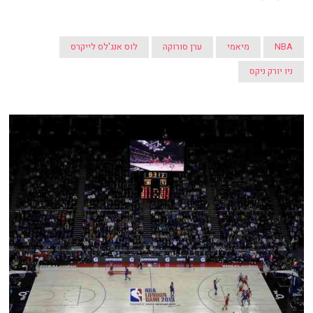
NBA
מיאמי
ערן סורוקה
לוס אנג'לס לייקרס
ניו יורק ניקס