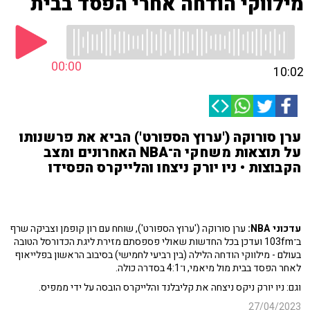
מילווקי הודחה אחרי הפסד בבית
00:00
10:02
ערן סורוקה ('ערוץ הספורט') הביא את פרשנותו
על תוצאות משחקי ה־NBA האחרונים ומצב
הקבוצות • ניו יורק ניצחו והלייקרס הפסידו
עדכוני NBA:
ערן סורוקה ('ערוץ הספורט'), שוחח עם רון קופמן וצביקה שרף
ב־103fm ועדכן בכל החדשות שאולי פספסתם מזירת ליגת הכדורסל הטובה
בעולם - מילווקי הודחה הלילה (בין רביעי לחמישי) בסיבוב הראשון בפלייאוף
לאחר הפסד בבית מול מיאמי, ו־4:1 בסדרה כולה.
וגם: ניו יורק ניקס ניצחה את קליבלנד והלייקרס הובסה על ידי ממפיס.
27/04/2023