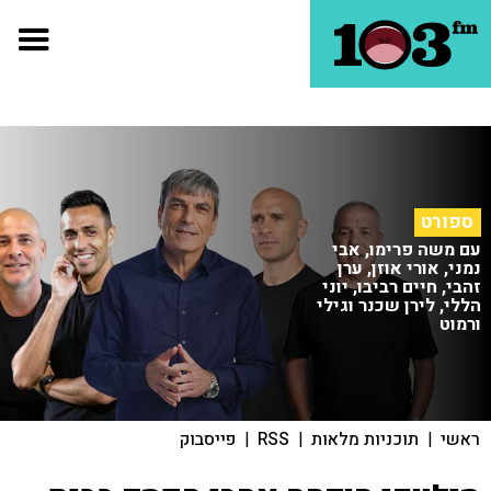
ספורט
עם משה פרימו, אבי
נמני, אורי אוזן, ערן
זהבי, חיים רביבו, יוני
הללי, לירן שכנר וגילי
ורמוט
ראשי
|
תוכניות מלאות
|
RSS
|
פייסבוק