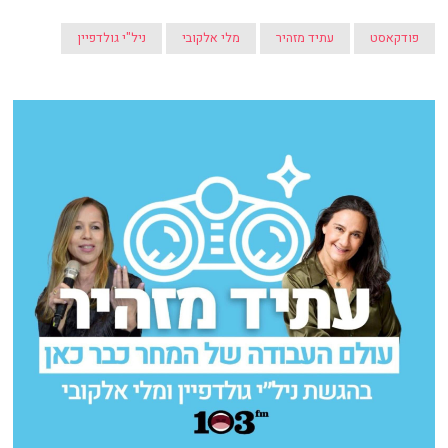
פודקאסט
עתיד מזהיר
מלי אלקובי
ניל"י גולדפיין