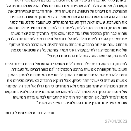
"באופן כללי, אני בן אדם של יחסים ארוכים, וכך גם עם הטכנולוגיה - אני
נקשרת", שיתפה פלד. "מה שמייחד את העובדים שלנו הוא שכולם מתים על
המערכת. אם דיברנו על רגשות, זה משהו חזק. אחד הדברים שמייחדים את
החברה הוא שמראש השם הוא שם אנושי - זה בא מתוך מחשבה. כשבנינו
את המערכת, עשינו זאת דרך העובד והמנהלים. כשהעובד נקלט, עוד לפני
שהוא מגיע, הוא כבר מקבל לינק לאתר כדי לעדכן את פרטיו. יש לו תחושה
שהוא כבר חלק מהכפר שלנו עוד לפני שהצטרף. התהליך הזה יוצר משהו
אינטימי בין העובד לצוות שלו ולמנהל. בפורטל שלנו כתוב למי יש יום הולדת,
מי חוגג שנה או יותר בחברה, מי בחופש ובמילואים, ויש הרבה מאוד שיתוף
של אינפורמציה. גדלתי בקיבוץ, ואני תמיד צוחקת על זה שכשאני נכנסת
למערכת, אני חשה שזה כמו לוח ההודעות בקיבוץ".
לסיכום, הדגישה נירית פלד,
סמנכ"לית משאבי האנוש של חברת הייבוב היבט
חשוב של תקשורת אנושית בהיבט הטכנולוגי: "
גם כשמדברים על העבודה,
נחמד להכניס את הביטוי מנטורינג הפוך. לי יש את האפשרות לתמוך בהמון
אנשים צעירים כי יש לי יותר ניסיון, אבל דווקא החבר'ה הצעירים מכירים את
תחום הטכנולוגיה יותר טוב ממני ולא מפחדים, כי הם גדלו אל תוך זה. הסיפור
של מנטורינג הפוך בא ואומר 'לכו למישהו שבאמת מבינים טכנולוגיה ותבקשו
ממנו לעזור לכם'. אז הסיפור פה הוא לא להתבייש לבקש עזרה ממישהו
שהוא צעיר יותר ומבין יותר בטכנולוגיה - בעייני זה מגניב".
עריכה: דוד זבולוני ומיכל קדוש
27/04/2023