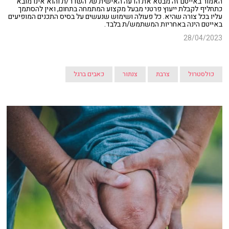
האמור באייטם זה מבטא את הדעה האישית של השדר/ת והוא אינו מובא
כתחליף לקבלת ייעוץ פרטני מבעל מקצוע המתמחה בתחום, ואין להסתמך
עליו בכל צורה שהיא. כל פעולה ושימוש שנעשים על בסיס התכנים המופיעים
באייטם הינה באחריות המשתמש/ת בלבד.
28/04/2023
כולסטרול
צרבת
צנתור
כאבים ברגל