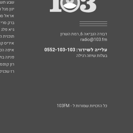
שבע תש
ינון מגל 
אראל סג"
ברק סרי 
גיא פלג
דבורה הנביאה 6, רמת השרון
תוכנית ה
radio@103.fm
איריס קו
עלייה לשידור: 0552-103-103
איפה הכ
בעלות שיחה רגילה
פנינה בת
רון קופמ
רז שכניק
כל הזכויות שמורות ל - 103FM