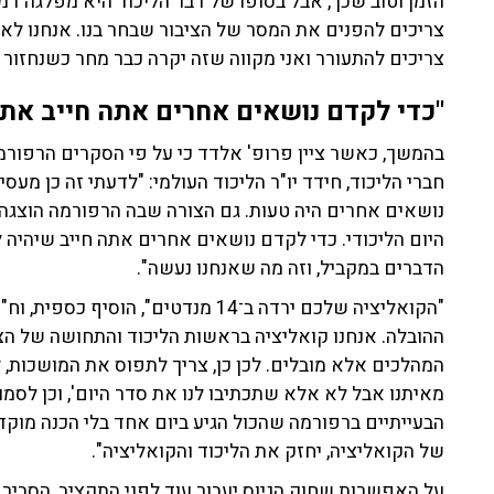
הזמן וטוב שכך, אבל בסופו של דבר הליכוד היא מפלגה דמו
צריכים להפנים את המסר של הציבור שבחר בנו. אנחנו לא
צריכים להתעורר ואני מקווה שזה יקרה כבר מחר כשנחזור 
"כדי לקדם נושאים אחרים אתה חייב את 
בהמשך, כאשר ציין פרופ' אלדד כי על פי הסקרים הרפו
חברי הליכוד, חידד יו"ר הליכוד העולמי: "לדעתי זה כן מע
נושאים אחרים היה טעות. גם הצורה שבה הרפורמה הוצגה.
היום הליכודי. כדי לקדם נושאים אחרים אתה חייב שיהיה
הדברים במקביל, וזה מה שאנחנו נעשה".
"הקואליציה שלכם ירדה ב־14 מנדטים", 
ההובלה. אנחנו קואליציה בראשות הליכוד והתחושה של הצי
המהלכים אלא מובלים. לכן כן, צריך לתפוס את המושכות, 
מאיתנו אבל לא אלא שתכתיבו לנו את סדר היום', וכן לסמו
הבעייתיים ברפורמה שהכול הגיע ביום אחד בלי הכנה מוקדמ
של הקואליציה, יחזק את הליכוד והקואליציה".
על האפשרות שחוק הגיוס יעבור עוד לפני התקציב, הסביר דנ