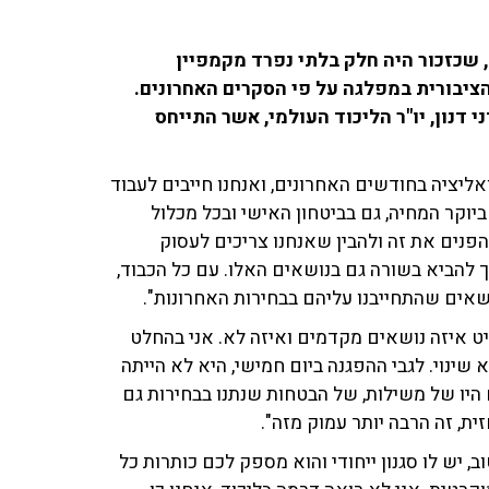
, שכזכור היה חלק בלתי נפרד מקמפיין
ציבורית במפלגה על פי הסקרים האחרונים.
ובן כספית שוחחו ב־103fm עם ח"כ דני דנון, יו"ר הליכוד העולמי, אשר התייחס
יציה בחודשים האחרונים, ואנחנו חייבים לעבוד
ביוקר המחיה, גם בביטחון האישי ובכל מכלול
הפנים את זה ולהבין שאנחנו צריכים לעסוק
 להביא בשורה גם בנושאים האלו. עם כל הכבוד,
ושאים שהתחייבנו עליהם בבחירות האחרונות".
יט איזה נושאים מקדמים ואיזה לא. אני בהחלט
ינוי. לגבי ההפגנה ביום חמישי, היא לא הייתה
היו של משילות, של הבטחות שנתנו בבחירות גם
ת, זה הרבה יותר עמוק מזה".
ב, יש לו סגנון ייחודי והוא מספק לכם כותרות כל