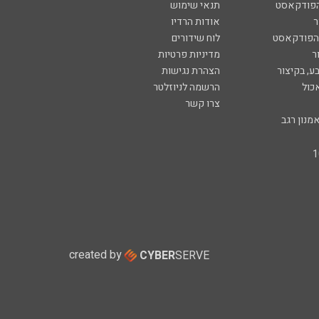
הפודקאסט
תנאי שימוש
ר
אודות הרדיו
 הפודקאסט
לוח שידורים
ר
מדיניות פרטיות
ע, בקיצור
הצהרת נגישות
כול
הרשמה לניוזלטר
צרו קשר
מנון רגב
created by
CYBER
SERVE