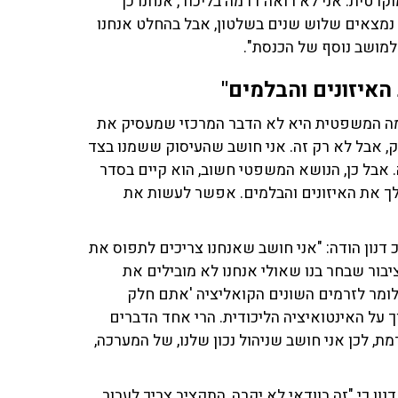
קרטית. אני לא רואה דרמה בליכוד, אנחנו כן
 נמצאים שלוש שנים בשלטון, אבל בהחלט אנחנו
למושב נוסף של הכנסת".
האיזונים והבלמים"
רמה המשפטית היא לא הדבר המרכזי שמעסיק את
סיק, אבל לא רק זה. אני חושב שהעיסוק ששמנו בצד
 אבל כן, הנושא המשפטי חשוב, הוא קיים בסדר
 לך את האיזונים והבלמים. אפשר לעשות את
הוסיף כספית, וח"כ דנון הודה: "אני חושב שאנחנו צריכים לתפוס את
בור שבחר בנו שאולי אנחנו לא מובילים את
לומר לזרמים השונים הקואליציה 'אתם חלק
ך על האינטואיציה הליכודית. הרי אחד הדברים
ת, לכן אני חושב שניהול נכון שלנו, של המערכה,
ון כי "זה בוודאי לא יקרה, התקציב צריך לעבור