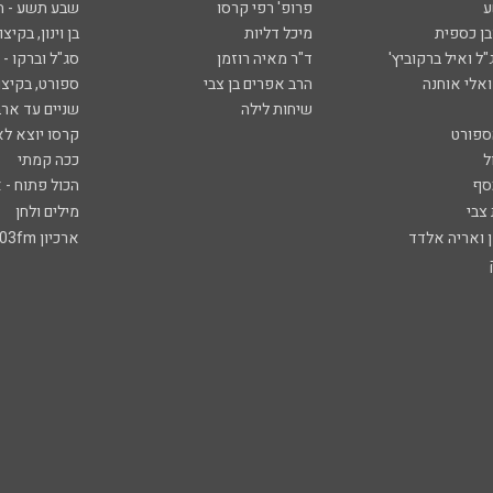
ע
פרופ' רפי קרסו
שבע תשע - 
ובן כספית
מיכל דליות
בן וינון, בקיצו
ל ואיל ברקוביץ'
ד"ר מאיה רוזמן
סג"ל וברקו -
ואלי אוחנה
הרב אפרים בן צבי
ספורט, בקיצו
שיחות לילה
שניים עד ארב
ספורט
קרסו יוצא לא
ל
ככה קמתי
סף
הכול פתוח - א
 צבי
מילים ולחן
ן ואריה אלדד
ארכיון 103fm