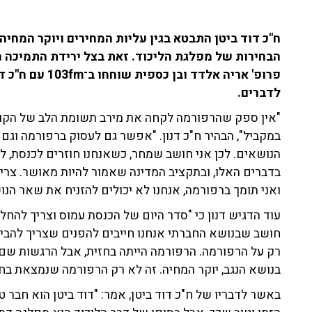
ח"כ דוד ביטן התבטא בגין עליות המחירים ויוקר המחיה
הבחירות של מפלגת הליכוד. זאת בצל ירידת התמיכה ה
פרופ' אריה אלדד 
לדברים.
"אין ספק שהרפורמה לקחה את מירב תשומת הלב של הקואל
במקביל", הבהיר ח"כ דנון. "אפשר גם לעסוק ברפורמה וגם 
הנושאים. לכן אני חושב שמחר, כשאנחנו חוזרים לכנסת, ל
בדברים האלו, ובתקציב המדינה שאמור להיות מאושר. צריך
ואני תומך ברפורמה, אנחנו לא יכולים להזניח את שאר הנ
עוד הדגיש דנון כי "סדר היום של הכנסת עמוס וצריך להחל
חושב שבנושא החברתי אנחנו חייבים להפנים שצריך להביא ש
רק על הרפורמה. הרפורמה הייתה בחזית, אבל הרגשות שם 
בנושא הנגב, יוקר המחיה. זה לא רק הרפורמה שנמצאת בחזי
באשר לדבריו של ח"כ דוד ביטן, אמר: "דוד ביטן הוא חבר טו