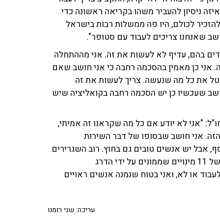
איזה ניסיון להעביר משהו בקריאה ראשונה כדי
הזכיר לכולם, היו פה ממשלות רבות בישראל
שב שאנחנו צריכים לעבוד עם סטופר".
דים בהם, עדיף לא לעשות את זה. אני מההתחלה
. אני כן מאמין בהסכמה רחבה כי אני חושב שאם
בטל את כל מה שנעשה. צריך לעשות את זה
שב שעכשיו כן יש הסכמה רחבה בקואליציה שיש
ו"ל: "אני לא יודע אם כל מה שקראנו זה אמיתי,
הזה. אני חושב שבסופו של דבר השירות
 אבל יש אנשים טובים גם בחוץ. רוב השגרירים
בעולם הם אנשי משרד החוץ, ובתוכם יש מכסה מצומצמת של 11 מינויים שממונים על ידי הדרג
בוד או לא, ואני בטוח שנמנה אנשים ראויים
עריכה: שני רומנו