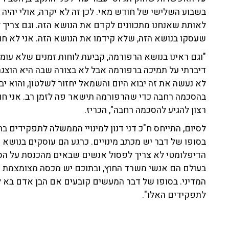
בשבוע השלישי של חודש מאי. לכן זה לא יקרה, אולי יהיה 
לאותת שאנחנו מתכוונים לקדם את הנושא הזה. וגם צריך ל
שעסקו בנושא הזה, שלא קידמו את הנושא הזה. אני לא חו
"וגם ראינו בנושא הרפורמה, קביעת לוחות זמנים שלא עומ
דיברתי על תמיכה ברפורמה אבל לא בצורה שבה היא הוצגה
לא נעשה את זה יבוא היום והשמאל יחזור לשלטון, והוא י
בהסכמה רחבה כדי שהרפורמה תישאר פה לזמן רב. אני חו
רצון להגיע להסכמה רחבה", הכריז.
לסיום, התייחס ח"כ דני דנון למינויי הממשלה לתפקידים בח
בסופו של דבר יש מכתב מינויים. כרגע הם עוסקים בנושא 
הדיפלומטי לא צריך לפסול אנשים שבאים מהכנסת על הסף,
המדיני. בסופו של דבר המעשים קובעים אם הבן אדם בא לע
לתפקידים האלו".