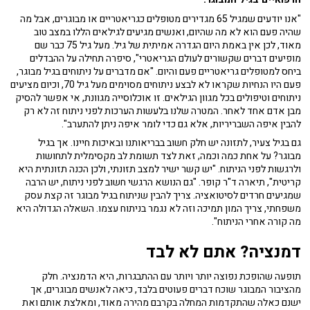
"אנו יודעים שמגיל 65 מגדירים מטופלים כגריאטריים או מבוגרים, אבל מה
שהיה פעם הוא לא מה שהיום, ואנשים מגיעים לגילאים הללו במצב טוב
מאוד, לכן אין באמת היום הגדרה אמיתית של גיל. מעל גיל 75 כבר שם
מופיעים דברים שקשורים לעולם הגריאטרי", סיפרה תחילה על ההבדלים
ביחס למטופלים גריאטריים פעם והיום. "אם מדברים על ניתוחים בגיל מבוגר,
פעם היו הנחיות שקראו לא לבצע ניתוחים מסוימים מעל גיל 70, וכיום מציעים
ניתוחים וטיפולים בכל מגוון הגילאים. זו אוכלוסייה מגוונת, אי אפשר להסיק
מבן אדם אחד לאחר. המטרה שלנו בלעשות הערכות לפני ניתוח זה לא רק
להבין איפה השבריריות, אלא גם כדי לומר איפה ניתן להתערב".
גם בגיל צעיר, לתזונה יש חלק חשוב בבריאותנו ובאיכות חיינו. אך בגיל
מבוגר? על אחת כמה וכמה, זאת לצד תשומת לב מקסימלית לתחושות
ולרגשות לפני הניתוח. "יש קשר ישיר למצב תזונתי, ולכן הכנה תזונתית היא
קריטית", תיארה ד"ר קופר. "גם הנושא הרגשי חשוב לפני ניתוח, יש הרבה
שמגיעים חרדים לסיטואציה. צריך להבין שניתוח בגיל מבוגר זה קצת עסק
משפחתי, צריך המון תמיכה וזה לא נגמר בניתוח עצמו. השאלה הגדולה היא
מה קורה אחרי הניתוח".
דמנציה? אתם לא לבד
תופעה שהופכת נפוצה יותר ויותר עם ההתבגרות, היא הדמנציה. חלק
מהציבור המבוגר שוכח דברים פעוטים בלבד, כיאה לאנשים מבוגרים, אך
ישנם כאלה שהתקדמות המחלה בקרבם מהירה מאוד, ומאלצת אותם ואת