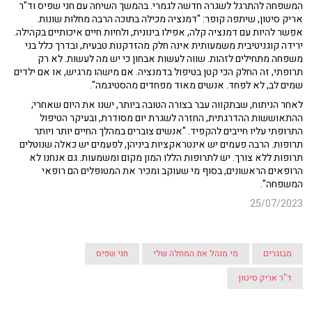
המשפחה להתרגל לשגרה חדשה לגמרי. בהמשך השיחה עם חני שפיס וד"ר
אריק סיטון, שיתפה קופר: "דמנציה מכילה בתוכה הרבה מחלות שונות.
אפשר להיות עם דמנציה קלה, אפילו בינונית, ולחיות חיים איכותיים בקהילה.
ירידה קוגניטיבית משמעותית אינה חלק מהזדקנות טבעית, ובדרך כלל בני
משפחה מתחילים לזהות. שווה לעשות אבחון כי יש מה לעשות. לא רק
תרופתי, זה החלק הכי קטן בטיפול בדמנציה. אם מישהו מרגיש, או אם ילדים
שמים לב, לא לפחד. אנשים מאוד מפחדים מהסטיגמה".
לאחר הניתוח, שבתקווה עבר בצורה הטובה ביותר, ישנו את היום שאחרי;
ההתאוששות ההדרגתית, החזרה לשגרת יום מסודרת, ובעיקר הטיפול
התרופתי עליו חייבים להקפיד. "אנשים צוברים במהלך החיים יותר ויותר
תרופות. הרבה פעמים יש אינטראקציות ביניהן, לפעמים יש כאלה שנוטלים
תרופות ללא צורך. יש לתרופות הללו המון מקום ומשמעות. גם אנחנו לא
הרופאים הראשונים, בסוף מי שעוקב ומכיר את המטופלים הם רופאי
המשפחה".
25/07/2023
מבוגרים
מי מנהל את המחלה שלי
חני שפיס
ד"ר אריק סיטון