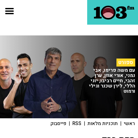
ספורט
עם משה פרימו, אבי
נמני, אורי אוזן, ערן
זהבי, חיים רביבו, יוני
הללי, לירן שכנר וגילי
ורמוט
ראשי
|
תוכניות מלאות
|
RSS
|
פייסבוק