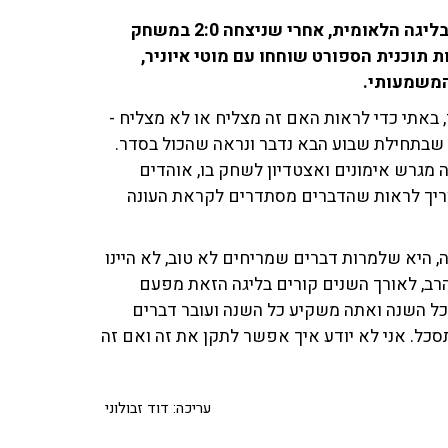
אחרי מסע הישרדות מרשים, הפועל נוף הגליל נשארה בליגה הלאומית, אחרי שניצחה 2:0 במשחק
 תוכנית הספורט שוחחו עם מוטי איוניר,
המשמעותי.
 באתי כדי לראות האם זה מצליח או לא מצליח -
 שבתחילת שבוע הבא נדבר ונראה שהכול בסדר.
ה מגרש אימונים ואצטדיון לשחק בו, אוהדים
 צריך לראות שהדברים מסתדרים לקראת העונה
 היא שלמרות דברים שמריחים לא טוב, לא היינו
רב, לאורך השנים קורים בליגה הזאת מפעם
 השנה ואתה משקיע כל השנה ועובר דברים
סכל. אני לא יודע איך אפשר לתקן את זה ואם זה
עריכה: דוד זבולוני