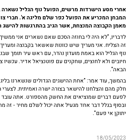
המבחן המכריע את הפועל כפר שלם מליגה א'. חברי צוות
מאמן הקבוצה המנצחת, אשר הגיב בהתרגשות להישג 
לדבריו, "לא היה לי בחוזה הסכם שאם נשארים אני ממשיך,
זה הצליח. אני מעריך שיש כוונות שאשאר בקבוצה ומעריך
נוף הגליל הוא באמת מועדון נהדר, עם ראש עיר תומך שבנ
חיובים ולא לחוצים, שחקנים עם פוטנציאל אדיר. עכשיו
הבאה".
בהמשך, עוד אמר: "אחת ההישגים הגדולים שנשארנו בליגה,
חלק מהם והצלחנו להישאר בצורה ישרה ואמיתית. לצערי ה
לפעם דברים שמוציאים את החשק מהספורט. אתה עובד כל
ובסוף בגלל דבר אחד מגעיל אתה יכול לשלם מחיר - זה מת
יתוקן אי פעם".
18/05/2023