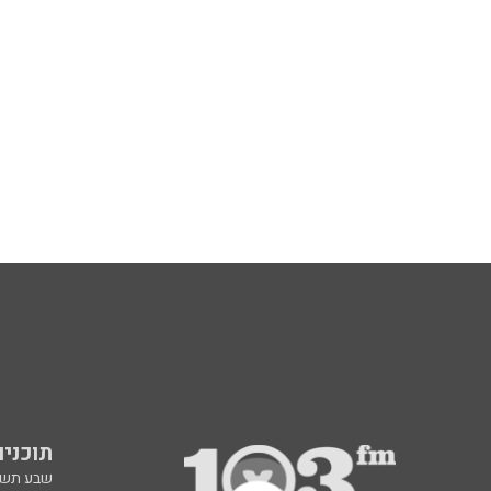
תוכניות fm
שבע תש