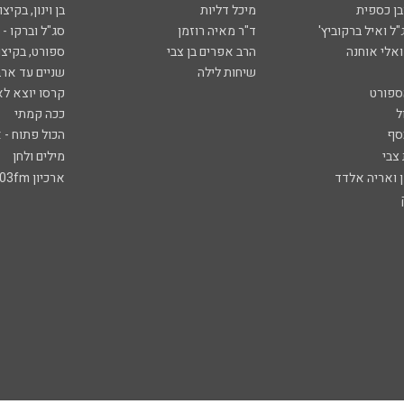
ובן כספית
מיכל דליות
בן וינון, בקיצו
ל ואיל ברקוביץ'
ד"ר מאיה רוזמן
סג"ל וברקו -
ואלי אוחנה
הרב אפרים בן צבי
ספורט, בקיצו
שיחות לילה
שניים עד ארב
ספורט
קרסו יוצא לא
ל
ככה קמתי
סף
הכול פתוח - א
 צבי
מילים ולחן
ן ואריה אלדד
ארכיון 103fm