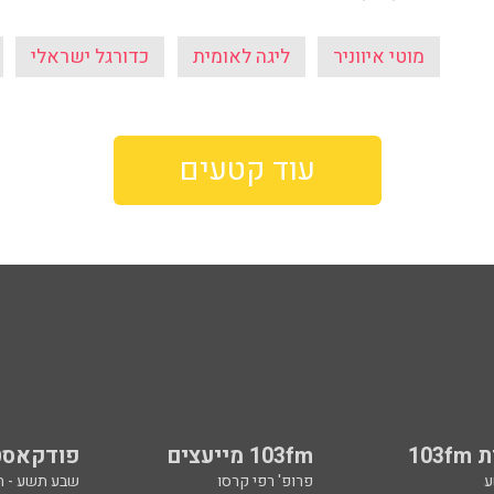
מוטי איווניר
ליגה לאומית
כדורגל ישראלי
עוד קטעים
103
103fm מייעצים
פודקאסט
ע
פרופ' רפי קרסו
שבע תשע - 