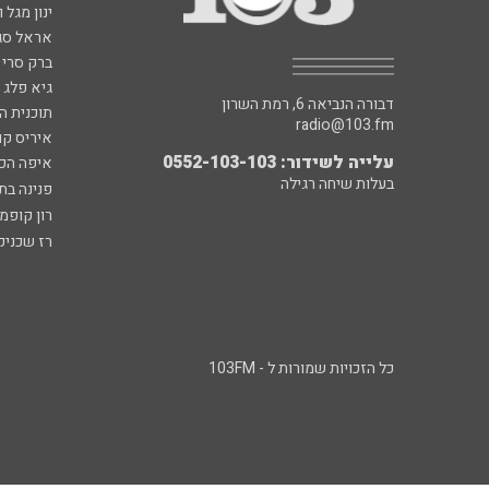
ינון מגל 
אראל סג"
ברק סרי 
גיא פלג
דבורה הנביאה 6, רמת השרון
תוכנית ה
radio@103.fm
איריס קו
עלייה לשידור: 0552-103-103
איפה הכ
בעלות שיחה רגילה
פנינה בת
רון קופמ
רז שכניק
כל הזכויות שמורות ל - 103FM