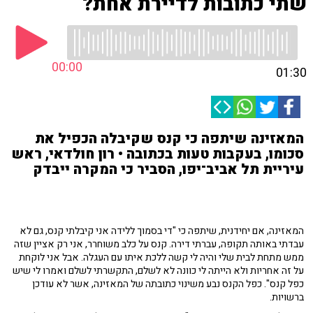
שתי כתובות לדיירת אחת?
00:00
01:30
המאזינה שיתפה כי קנס שקיבלה הכפיל את
סכומו, בעקבות טעות בכתובה • רון חולדאי, ראש
עיריית תל אביב־יפו, הסביר כי המקרה ייבדק
המאזינה, אם יחידנית, שיתפה כי "די בסמוך ללידה אני קיבלתי קנס, גם לא
עבדתי באותה תקופה, עברתי דירה. קנס על כלב משוחרר, אני רק אציין שזה
ממש מתחת לבית שלי והיה לי קשה ללכת איתו עם העגלה. אבל אני לוקחת
על זה אחריות ולא הייתה לי כוונה לא לשלם, התקשרתי לשלם ואמרו לי שיש
כפל קנס". כפל הקנס נבע משינוי כתובתה של המאזינה, אשר לא עודכן
ברשויות.