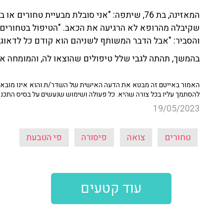
המאזינה, בת 76, שיתפה: "אני סובלת מבעיית טחור
שקיבלה מהרופא לא הרגיעה את הכאב. "הטיפול בטחורים ו
והסביר: "אבל הדבר המשותף לשניהם הוא קודם כל לדאוג 
בהמשך, תהתה לגבי שלל טיפולים שהוצאו לה, והמומחה אמר
האמור באייטם זה מבטא את הדעה האישית של השדר/ת והוא אינו מובא כ
להסתמך עליו בכל צורה שהיא. כל פעולה ושימוש שנעשים על בסיס התכנ
19/05/2023
טחורים
צואה
פיסורה
פי הטבעת
עוד קטעים