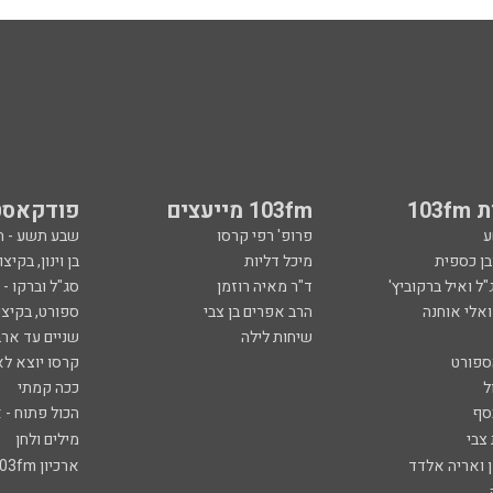
103
103fm מייעצים
פודקאסט
ע
פרופ' רפי קרסו
שבע תשע - 
ובן כספית
מיכל דליות
בן וינון, בקיצו
ל ואיל ברקוביץ'
ד"ר מאיה רוזמן
סג"ל וברקו -
ואלי אוחנה
הרב אפרים בן צבי
ספורט, בקיצו
שיחות לילה
שניים עד ארב
ספורט
קרסו יוצא לא
ל
ככה קמתי
סף
הכול פתוח - א
 צבי
מילים ולחן
ן ואריה אלדד
ארכיון 103fm