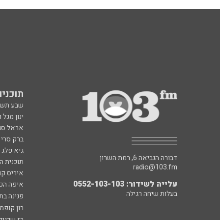
תוכניות fm
שבע תש
ינון מגל 
אראל סג"
ברק סרי 
גיא פלג
דבורה הנביאה 6, רמת השרון
תוכנית ה
radio@103.fm
איריס קו
עלייה לשידור: 0552-103-103
איפה הכ
בעלות שיחה רגילה
פנינה בת
רון קופמ
רז שכניק