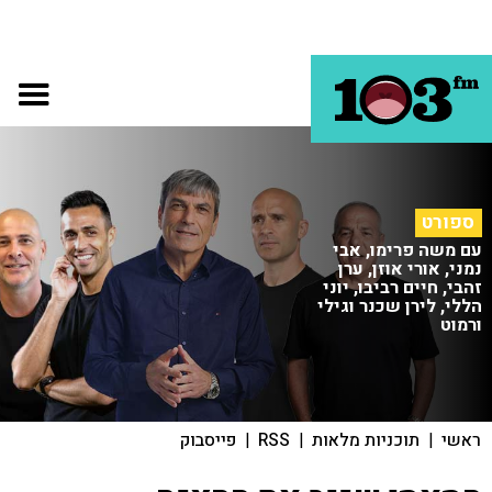
ספורט
עם משה פרימו, אבי
נמני, אורי אוזן, ערן
זהבי, חיים רביבו, יוני
הללי, לירן שכנר וגילי
ורמוט
ראשי
|
תוכניות מלאות
|
RSS
|
פייסבוק