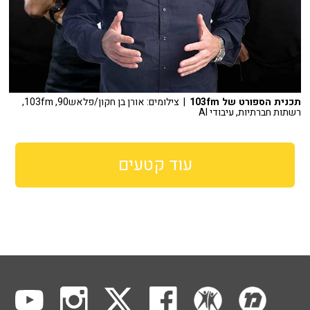
תכנית הספורט של 103fm
| צילומים: אורן בן חקון/פלאש90, 103fm,
רשתות חברתיות, עיבודי AI
עוד קטעים