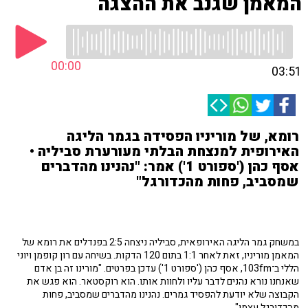
המאמן שגנב את ההצגה
00:00
03:51
רומא, של מוריניו הפסידה בגמר הליגה
האירופית למנצחת הבלתי מעורערת סביליה •
אסף כהן ('ספורט 1') אמר: "נהנינו מהדברים
שמסביב, פחות מהכדורגל"
במשחק גמר הליגה האירופאית, סביליה ניצחה 2:5 בפנדלים את רומא של
המאמן מוריניו, זאת לאחר 1:1 בתום 120 הדקות. בשיחה עם רון קופמן ויוני
הללי ב־103fm, אסף כהן ('ספורט 1') עדכן בפרטים. "מורינו זה בן אדם
שאנחנו נורא נהנים לדבר עליו ולחוות אותו. הוא רוקסטאר. הוא פגש את
הקבוצה שלא יודעת להפסיד גמרים. נהנינו מהדברים שמסביב, פחות
מהכדורגל עצמו".