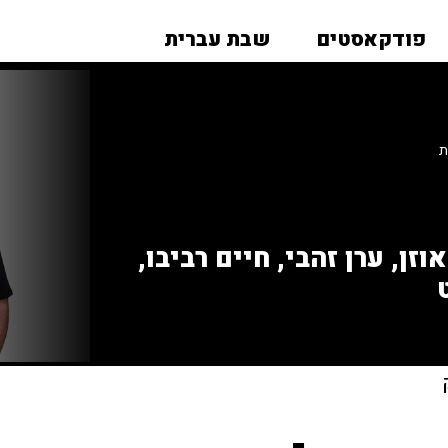
פודקאסטים
שבת עברית
ת
זן, ערן זהבי, חיים רביבו,