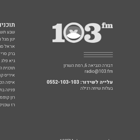
תוכניות fm
שבע תש
ינון מגל 
אראל סג"
ברק סרי 
גיא פלג
דבורה הנביאה 6, רמת השרון
תוכנית ה
radio@103.fm
איריס קו
עלייה לשידור: 0552-103-103
איפה הכ
בעלות שיחה רגילה
פנינה בת
רון קופמ
רז שכניק