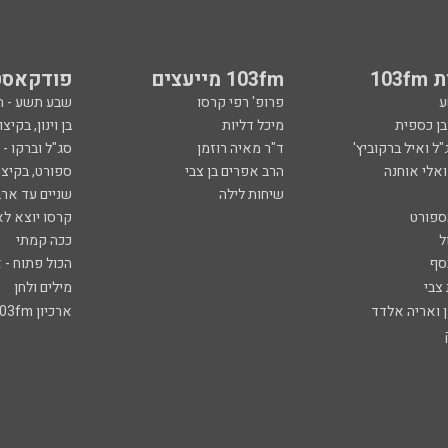
103
103fm מייעצים
פודקאסט
ע
פרופ' רפי קרסו
שבע תשע - 
ובן כספית
מיכל דליות
בן וינון, בקיצו
ל ואיל ברקוביץ'
ד"ר מאיה רוזמן
סג"ל וברקו -
ואלי אוחנה
הרב אפרים בן צבי
ספורט, בקיצו
שיחות לילה
שניים עד ארב
ספורט
קרסו יוצא לא
ל
ככה קמתי
סף
הכול פתוח - א
 צבי
מילים ולחן
ן ואריה אלדד
ארכיון 103fm