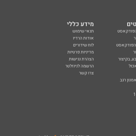
ים
מידע כללי
הפודקאסט
תנאי שימוש
ר
אודות הרדיו
 הפודקאסט
לוח שידורים
ר
מדיניות פרטיות
ע, בקיצור
הצהרת נגישות
כול
הרשמה לניוזלטר
צרו קשר
מנון רגב