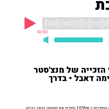
ת
00:00
'ספורט 1') אחרי הזכייה של מנצ'סטר
מה דאבל • בדרך
פרשן הספורט לירן שכנר ('ספורט 1') שוחח עם חברי צוות התוכנית ב־103fm וסיכם את משחק הגמר בגביע