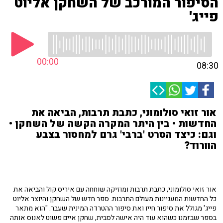
הסיפור המורכב של השחקן אליוט
פייג'
00:00
08:30
אור זואי סולומוני, כתבת תרבות, הביאה את
החדשות • בין היתר המקרה הקשה של השחקן •
וגם: כיצד הסרט 'ברבי' גרם למחסור בצבע
הוורוד?
אור זואי סולומוני, כתבת תרבות ומוזיקה שוחחה עם איריס קול והביאה את
כל החדשות המעניינות מעולם התרבות. ספר חדש של השחקן והיוצר אליוט
פייג' מגולל את סיפור חייו ואת סיפור ההטרדה המינית שעבר. "הוא מתאר
בספר שבזמנו כשהוא עוד היה אישה לסבית, שחקן איים פשוט לאנוס אותה