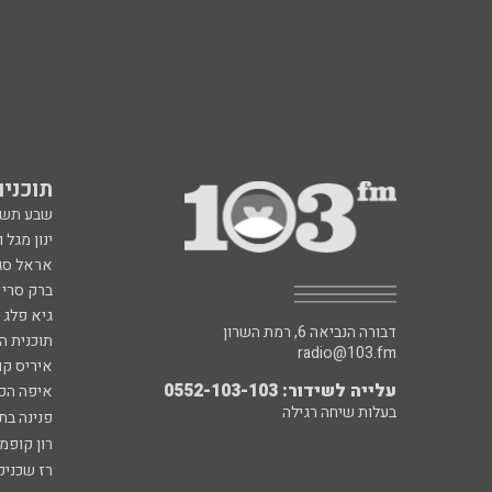
תוכניות fm
שבע תש
ינון מגל 
אראל סג"
ברק סרי 
גיא פלג
דבורה הנביאה 6, רמת השרון
תוכנית ה
radio@103.fm
איריס קו
עלייה לשידור: 0552-103-103
איפה הכ
בעלות שיחה רגילה
פנינה בת
רון קופמ
רז שכניק