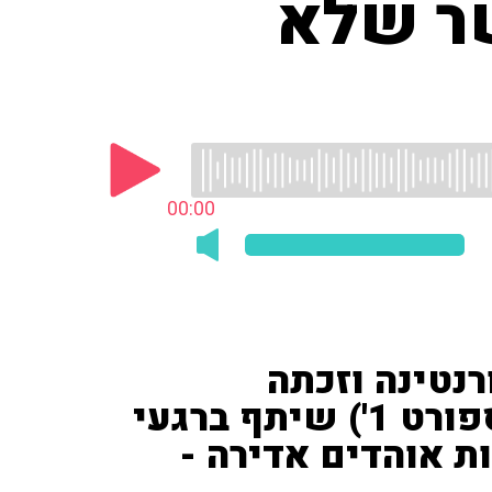
שר שלא
00:00
 1:2 את פיורנטינה וזכתה
בקונפרנס ליג • אסף כהן ('ספורט 1') שיתף ברגעי
ת אוהדים אדירה -