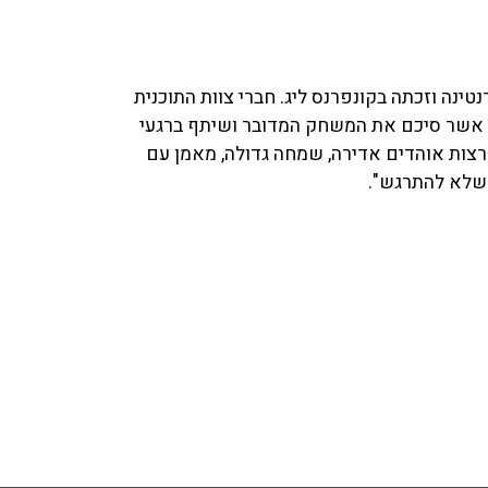
אמש (ד'), ווסטהאם ניצחה 1:2 את פיורנטינה וזכתה בקונפרנס ליג. חברי צוות התוכנית
103 שוחחו עם פרשן הספורט אסף כהן ('ספורט 1'), אשר סיכם את המשחק המדובר ושיתף ברגעי
חון קרה ממש בדקה ה־90. הייתה התפרצות אוהדים אדירה, שמחה גדולה, מאמן עם
ר שלא להתרגש".