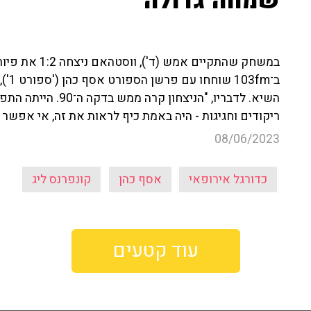
שמחה גדולה"
במשחק שהתקיים 
ב־fm
השיא. לדבריו, "הניצ
ריקודים וחגיגות - היה באמת כיף לראות את זה, אי אפש
08/06/2023
כדורגל אירופאי
אסף כהן
קונפרנס ליג
עוד קטעים