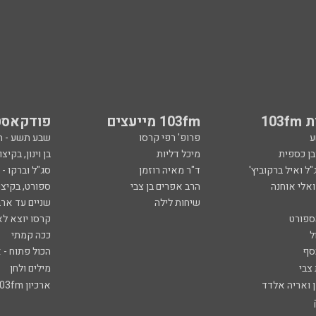
103
103fm מייעצים
פודקאסט
ע
פרופ' רפי קרסו
שבע תשע - 
ובן כספית
מיכל דליות
בן וינון, בקיצו
ל ואיל ברקוביץ'
ד"ר מאיה רוזמן
סג"ל וברקו -
ואלי אוחנה
הרב אפרים בן צבי
ספורט, בקיצו
שיחות לילה
שניים עד ארב
ספורט
קרסו יוצא לא
ל
ככה קמתי
סף
הכול פתוח - א
 צבי
מילים ולחן
ן ואריה אלדד
ארכיון 103fm