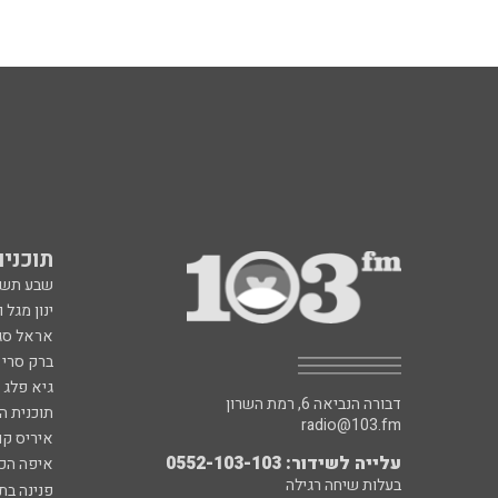
תוכניות fm
שבע תש
ינון מגל 
אראל סג"
ברק סרי 
גיא פלג
דבורה הנביאה 6, רמת השרון
תוכנית ה
radio@103.fm
איריס קו
עלייה לשידור: 0552-103-103
איפה הכ
בעלות שיחה רגילה
פנינה בת