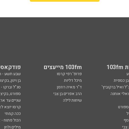
103
103fm מייעצים
פודקאסט
ע
פרופ' רפי קרסו
שבע תשע - 
ובן כספית
מיכל דליות
בן וינון, בקיצו
ל ואיל ברקוביץ'
ד"ר מאיה רוזמן
סג"ל וברקו -
ואלי אוחנה
הרב אפרים בן צבי
ספורט, בקיצו
שיחות לילה
שניים עד ארב
ספורט
קרסו יוצא לא
ל
ככה קמתי
סף
הכול פתוח - א
 צבי
מילים ולחן