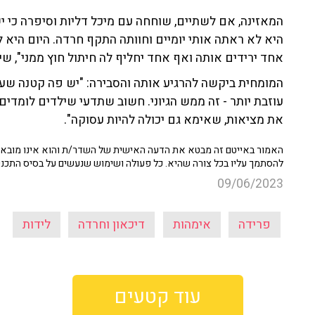
המאזינה, אם לשתיים, שוחחה עם מיכל דליות וסיפרה כי י
היא לא ראתה אותי יומיים וחוותה התקף חרדה. היום היא ל
אחד ירידים אותה ואף אחד יחליף לה חיתול חוץ ממני", שי
המומחית ביקשה להרגיע אותה והסבירה: "יש פה קטנה שעב
עוזבת יותר - זה ממש הגיוני. חשוב שתדעי שילדים לומדים 
את מציאות, שאימא גם יכולה להיות עסוקה".
האמור באייטם זה מבטא את הדעה האישית של השדר/ת והוא אינו מובא כ
להסתמך עליו בכל צורה שהיא. כל פעולה ושימוש שנעשים על בסיס התכנ
09/06/2023
פרידה
אימהות
דיכאון וחרדה
לידות
עוד קטעים