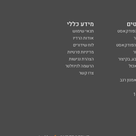
ים
מידע כללי
הפודקאסט
תנאי שימוש
ר
אודות הרדיו
 הפודקאסט
לוח שידורים
ר
מדיניות פרטיות
ע, בקיצור
הצהרת נגישות
כול
הרשמה לניוזלטר
צרו קשר
מנון רגב