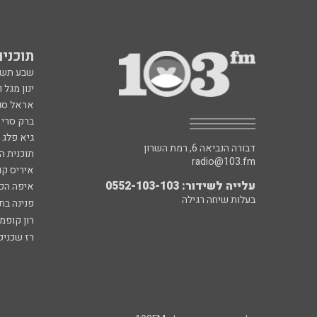
תוכניות fm
שבע תש
ינון מגל 
אראל סג"
ברק סרי 
גיא פלג
דבורה הנביאה 6, רמת השרון
תוכנית ה
radio@103.fm
איריס קו
עלייה לשידור: 0552-103-103
איפה הכ
בעלות שיחה רגילה
פנינה בת
רון קופמ
רז שכניק