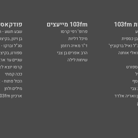
103
103fm מייעצים
פודקאסט
ע
פרופ' רפי קרסו
שבע תשע - 
ובן כספית
מיכל דליות
בן וינון, בקיצו
ל ואיל ברקוביץ'
ד"ר מאיה רוזמן
סג"ל וברקו -
ואלי אוחנה
הרב אפרים בן צבי
ספורט, בקיצו
שיחות לילה
שניים עד ארב
ספורט
קרסו יוצא לא
ל
ככה קמתי
סף
הכול פתוח - א
 צבי
מילים ולחן
ן ואריה אלדד
ארכיון 103fm