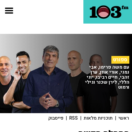
ספורט
עם משה פרימו, אבי
נמני, אורי אוזן, ערן
זהבי, חיים רביבו, יוני
הללי, לירן שכנר וגילי
ורמוט
ראשי
|
תוכניות מלאות
|
RSS
|
פייסבוק