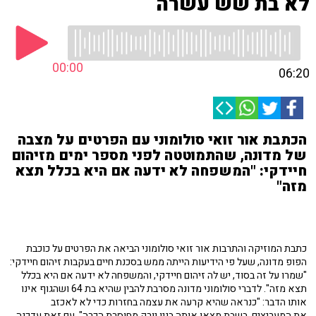
לא בת שש עשרה
00:00
06:20
הכתבת אור זואי סולומוני עם הפרטים על מצבה
של מדונה, שהתמוטטה לפני מספר ימים מזיהום
חיידקי: "המשפחה לא ידעה אם היא בכלל תצא
מזה"
כתבת המוזיקה והתרבות אור זואי סולומוני הביאה את הפרטים על כוכבת
הפופ מדונה, שעל פי הידיעות הייתה ממש בסכנת חיים בעקבות זיהום חיידקי:
"שמרו על זה בסוד, יש לה זיהום חיידקי, והמשפחה לא ידעה אם היא בכלל
תצא מזה". לדברי סולומוני מדונה מסרבת להבין שהיא בת 64 ושהגוף אינו
אותו הדבר: "כנראה שהיא קרעה את עצמה בחזרות כדי לא לאכזב
את המעריצים. בשבת מצאו אותה בניו יורק מחוסרת הכרה". עם זאת עדכנה