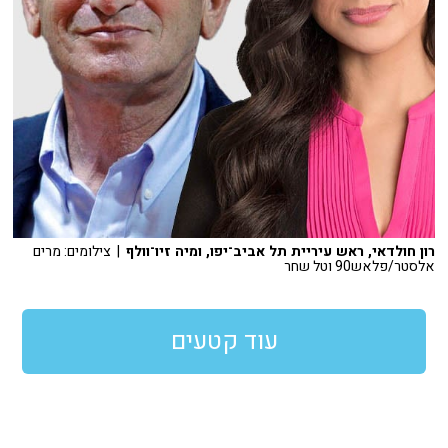
רון חולדאי, ראש עיריית תל אביב־יפו, ומיה זיו־וולף
| צילומים: מרים
אלסטר/פלאש90 וטל שחר
עוד קטעים