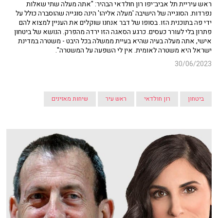
ראש עיריית תל אביב־יפו רון חולדאי הבהיר: "אתה מעלה שתי שאלות
נפרדות. הסוגייה של הישיבה 'מעלה אליהו' הינה סוגייה שהוסברה כולל על
ידי פה בתוכנית הזו. בסופו של דבר אנחנו שוקלים את העניין למצוא להם
פתרון בלי לעורר כעסים. כרגע הסאגה הזו ירדה מהפרק. הנושא של ביטחון
אישי, אתה מעלה בעיה שהיא בעיית ממשלה בכל היבט - משטרה במדינת
ישראל היא משטרה לאומית. אין לי השפעה על המשטרה".
30/06/2023
ביטחון
רון חולדאי
ראש עיר
שיחות מאזינים