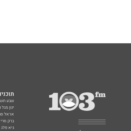
תוכניות fm
שבע תש
ינון מגל 
אראל סג"
ברק סרי 
גיא פלג