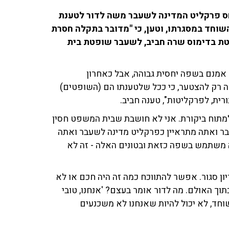
חס פרקליט המדינה לשעבר משה לדור לטענת
 את עבירת השוחד במסגרתו, וטען, כי "מדובר בתקלה חסרת
ת בדימוס שרה חביב, לשעבר שופטת בית
 אמנם בשפה יחסית גבוהה, אבל כאחרון
לה רק להצטער, כי ככל שלטענתו הם (השופטים)
רית, לפרקליטות", טענה חביב.
למתוח ביקורת. אני לא חושבת שבית המשפט חסין
בר ואתה מתראיין כפרקליט מדינה לשעבר ואתה
משתמש בשפה כזאת ובטונים האלה - זה לא
ון סגור. אפשר להתווכח כמה זה היה חכם או לא
 האולם. מה לדור אומר בעצם? 'אנחנו, טובי
חד, לא יכול להיות שאנחנו לא משכנעים