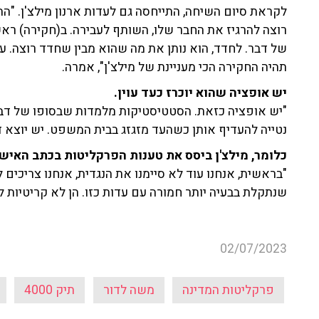
לקראת סיום השיחה, התייחסה גם לעדות ארנון מילצ'ן. "
רוצה להרגיז את החבר שלו, השותף לעבירה. ב(חקירה) ראש
של דבר. לחדד, הוא נותן את מה שהוא מבין שחדד רוצה. עכש
תהיה החקירה הכי מעניינת של מילצ'ן", אמרה.
יש אופציה שהוא יוכרז כעד עוין.
"יש אופציה כזאת. הסטטיסטיקות מלמדות שבסופו של דבר
נטייה להעדיף אותן כשהעד מזגזג בבית המשפט. יש יוצא דו
כלומר, מילצ'ן ביסס את טענות הפרקליטות בכתב האישו
"בראשית, אנחנו עוד לא סיימנו את הנגדית, אנחנו צריכים 
שנתקלת בבעיה יותר חמורה עם עדות כזו. הן לא קריטיות 
02/07/2023
פרקליטות המדינה
משה לדור
תיק 4000