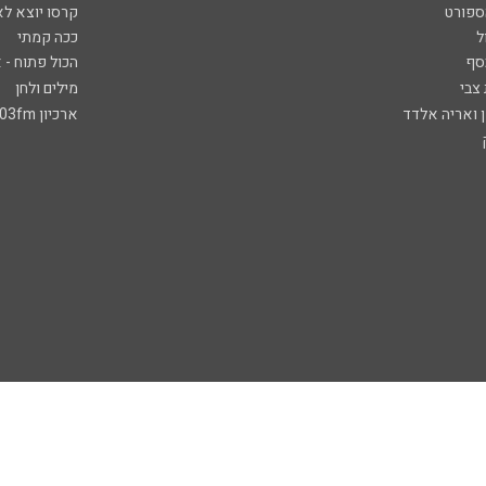
ספורט
קרסו יוצא לא
ל
ככה קמתי
סף
הכול פתוח - א
 צבי
מילים ולחן
ן ואריה אלדד
ארכיון 103fm