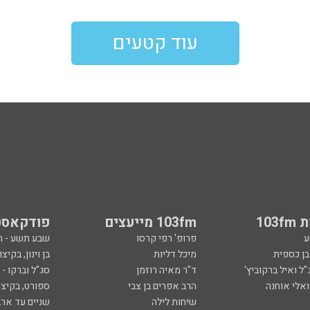
עוד קטעים
103
103fm מייעצים
פודקאסט
ע
פרופ' רפי קרסו
שבע תשע - 
ובן כספית
מיכל דליות
בן וינון, בקיצו
ל ואיל ברקוביץ'
ד"ר מאיה רוזמן
סג"ל וברקו -
ואלי אוחנה
הרב אפרים בן צבי
ספורט, בקיצו
שיחות לילה
שניים עד ארב