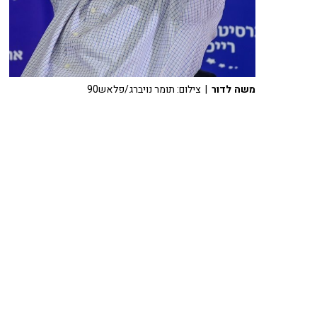
משה לדור
| צילום: תומר נויברג/פלאש90