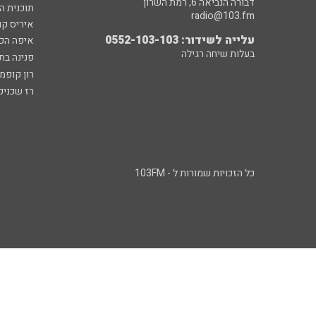
דבורה הנביאה 6, רמת השרון
תוכנית ה
radio@103.fm
איריס קו
עלייה לשידור: 0552-103-103
איפה הכ
בעלות שיחה רגילה
פנינה בת
רון קופמ
רז שכניק
כל הזכויות שמורות ל - 103FM