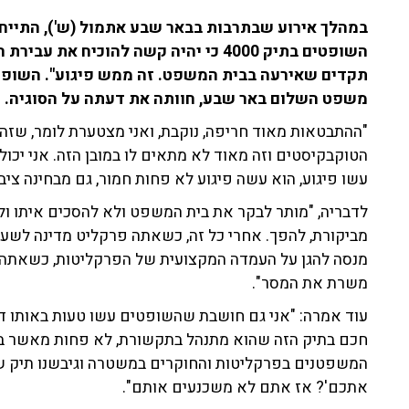
במהלך אירוע שבתרבות בבאר שבע אתמול (ש'), התיי
השופטים בתיק 4000 כי יהיה קשה להוכיח
תקדים שאירעה בבית המשפט. זה ממש פיגוע". השופט
משפט השלום באר שבע, חוותה את דעתה על הסוגיה.
"ההתבטאות מאוד חריפה, נוקבת, ואני מצטערת לומר, שזה
הטוקבקיסטים וזה מאוד לא מתאים לו במובן הזה. אני יכו
עשו פיגוע, הוא עשה פיגוע לא פחות חמור, גם מבחינה ציבו
לדבריה, "מותר לבקר את בית המשפט ולא להסכים איתו ו
מביקורת, להפך. אחרי כל זה, כשאתה פרקליט מדינה לשע
מנסה להגן על העמדה המקצועית של הפרקליטות, כשאתה 
משרת את המסר".
עוד אמרה: "אני גם חושבת שהשופטים עשו טעות באותו די
חכם בתיק הזה שהוא מתנהל בתקשורת, לא פחות מאשר בתוך
המשפטנים בפרקליטות והחוקרים במשטרה וגיבשנו תיק שו
אתכם'? אז אתם לא משכנעים אותם".