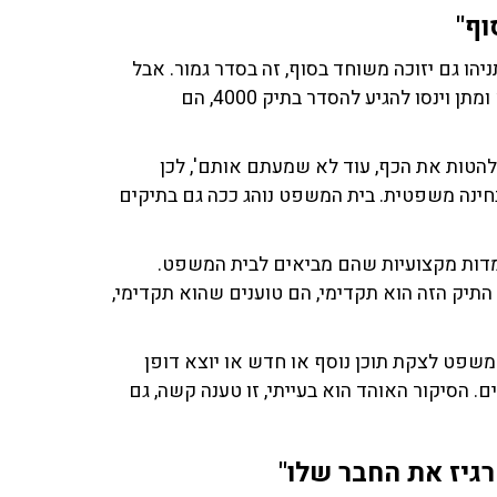
וף"
הו גם יזוכה משוחד בסוף, זה בסדר גמור. אבל
לצפות שעכשיו הצדדים אחרי אמירה כזאת יתכנסו למשא ומתן וינסו להגיע להסדר בתיק 4000, הם
להטות את הכף, עוד לא שמעתם אותם', לכן
בחינה משפטית. בית המשפט נוהג ככה גם בתיקים
מדות מקצועיות שהם מביאים לבית המשפט.
התיק הזה הוא תקדימי, הם טוענים שהוא תקדימי,
שפט לצקת תוכן נוסף או חדש או יוצא דופן
. הסיקור האוהד הוא בעייתי, זו טענה קשה, גם
גיז את החבר שלו"