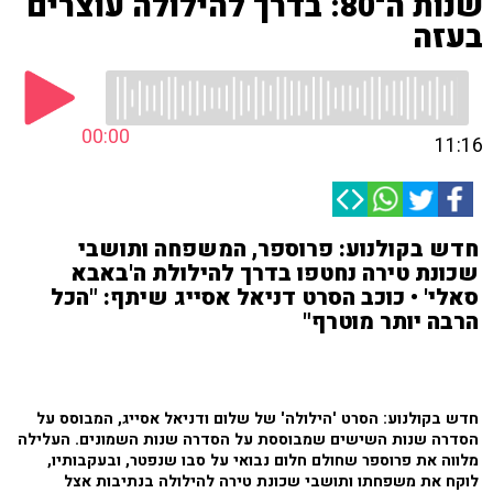
שנות ה־80: בדרך להילולה עוצרים
בעזה
00:00
11:16
חדש בקולנוע: פרוספר, המשפחה ותושבי
שכונת טירה נחטפו בדרך להילולת ה'באבא
סאלי' • כוכב הסרט דניאל אסייג שיתף: "הכל
הרבה יותר מוטרף"
חדש בקולנוע: הסרט 'הילולה' של שלום ודניאל אסייג, המבוסס על
הסדרה שנות השישים שמבוססת על הסדרה שנות השמונים. העלילה
מלווה את פרוספר שחולם חלום נבואי על סבו שנפטר, ובעקבותיו,
לוקח את משפחתו ותושבי שכונת טירה להילולה בנתיבות אצל