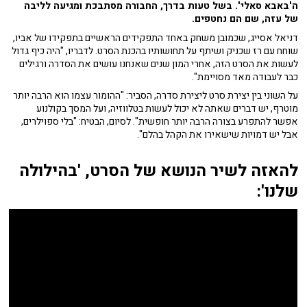
ה'באבא סאלי'. בשל טעות בדרך, החבורה מסתבכת ומגיעה לליבה
של עזה, שם הם נחטפים.
דניאל אסייג, שכמובן משחק באחד התפקידים הראשיים בתפקידו של אביו,
שוחח עם רז שכניק ושיתף על תחושותיו בהכנת הסרט. לדבריו, "היה כיף גדול
לעשות את הסרט הזה, אחרי המון שנים שאנחנו עושים את הסדרה ורגילים
כבר לעבודה מאד מסויימת".
על השוני בין יצירת סרט ליצירת סדרה, הסביר: "ההומור עצמו הוא הרבה יותר
מוטרף, יש דברים שאתה לא יכול לעשות בטלווזיה, ועל המסך בקולנוע
אפשר להתפרע בצורה הרבה יותר חופשית". לסיום, הבטיח: "בלי ספוילרים,
אבל יש דמויות שישאירו את הקהל בהלם".
להאזה לשיר הנושא של הסרט, 'בהילולה
שלנו':