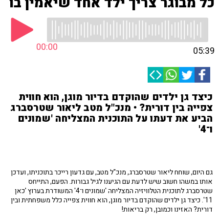
כל מבוגר צריך ילד אחד שיאמין בו
00:00
05:39
כיצד גן ילדים שהוקדם בדיור מוגן, הוא חווית
צפייה בין דורית? • מנכ"ל מטב ליאור שטרסברג
הביע את דעתו על התוכנית המצליחה 'שמונים
ו־4'
גם היום, שוחח ליאור שטרסברג, מנכ"ל מטב, עם גדעון רייכר בתוכניתו, ועדכן
אותו במשהו חשוב שיש לדעת עם הגיענו לגיל גבורות. הפעם, התייחס
שטרסברג לתוכנית הטלוויזיה המצליחה 'שמונים ו־4' המשודרת בערוץ 'כאן
11'. כיצד גן ילדים שהוקדם בדיור מוגן, הוא חווית צפייה כלל משפחתית ובין
דורית? האזינו וכמובן, רק בריאות!