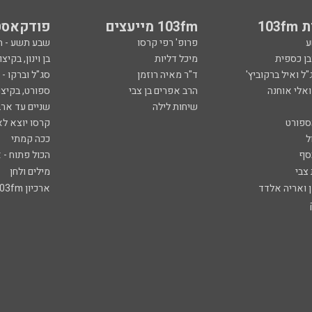
103
103fm מייעצים
פודקאסט
ע
פרופ' רפי קרסו
שבע תשע - 
ובן כספית
מיכל דליות
בן וינון, בקיצו
ל ואיל ברקוביץ'
ד"ר מאיה רוזמן
סג"ל וברקו -
ואלי אוחנה
הרב אפרים בן צבי
ספורט, בקיצו
שיחות לילה
שניים עד ארב
ספורט
קרסו יוצא לא
ל
ככה קמתי
סף
הכול פתוח - א
 צבי
מילים ולחן
ן ואריה אלדד
ארכיון 103fm