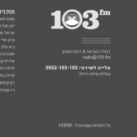
תוכניות fm
שבע תש
ינון מגל 
אראל סג"
ברק סרי 
גיא פלג
דבורה הנביאה 6, רמת השרון
תוכנית ה
radio@103.fm
איריס קו
עלייה לשידור: 0552-103-103
איפה הכ
בעלות שיחה רגילה
פנינה בת
רון קופמ
רז שכניק
כל הזכויות שמורות ל - 103FM