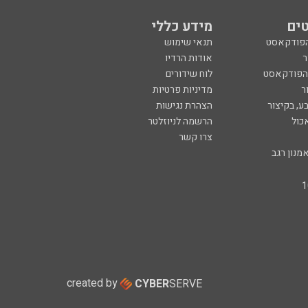
ים
מידע כללי
הפודקאסט
תנאי שימוש
ר
אודות הרדיו
 הפודקאסט
לוח שידורים
ר
מדיניות פרטיות
ע, בקיצור
הצהרת נגישות
כול
הרשמה לניוזלטר
צרו קשר
מנון רגב
created by
CYBER
SERVE