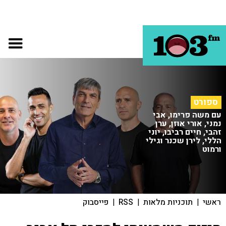
ספורט
עם משה פרימו, אבי
נמני, אורי אוזן, ערן
זהבי, חיים רביבו, יוני
הללי, לירן שכנר וגילי
ורמוט
ראשי
|
תוכניות מלאות
|
RSS
|
פייסבוק